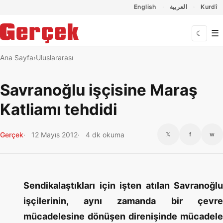
Dil Linkleri
İçeriğe geç
Navigasyonu atla
English
العربية
Kurdî
☰
☾
Ana Sayfa
Uluslararası
Savranoğlu işçisine Maraş
Katliamı tehdidi
Gerçek
12 Mayıs 2012
4 dk okuma
𝕏
f
w
Sendikalaştıkları için işten atılan Savranoğlu
işçilerinin, aynı zamanda bir çevre
mücadelesine dönüşen direnişinde mücadele