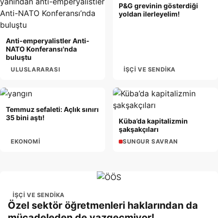
P&G grevinin gösterdiği
yoldan ilerleyelim!
Anti-emperyalistler Anti-
NATO Konferansı'nda
buluştu
ULUSLARARASI
İŞÇI VE SENDIKA
Temmuz sefaleti: Açlık sınırı
35 bini aştı!
Küba’da kapitalizmin
şakşakçıları
EKONOMI
SUNGUR SAVRAN
İŞÇI VE SENDIKA
Özel sektör öğretmenleri haklarından da
mücadeleden de vazgeçmiyor!