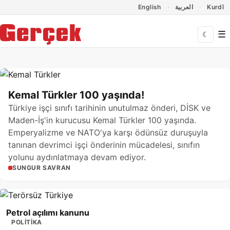
Dil Linkleri
İçeriğe geç
Navigasyonu atla
English
العربية
Kurdî
☰
☾
Gerçek Gazetesi
Kemal Türkler 100 yaşında!
Türkiye işçi sınıfı tarihinin unutulmaz önderi, DİSK ve
Maden-İş'in kurucusu Kemal Türkler 100 yaşında.
Emperyalizme ve NATO'ya karşı ödünsüz duruşuyla
tanınan devrimci işçi önderinin mücadelesi, sınıfın
yolunu aydınlatmaya devam ediyor.
SUNGUR SAVRAN
Petrol açılımı kanunu
POLITIKA