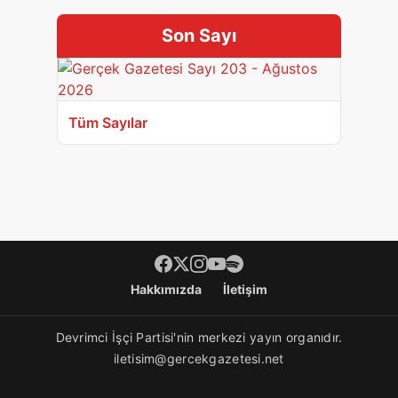
Son Sayı
Tüm Sayılar
Footer menü
Hakkımızda
İletişim
Devrimci İşçi Partisi'nin merkezi yayın organıdır.
iletisim@gercekgazetesi.net