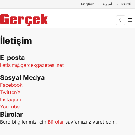
Dil Linkleri
İçeriğe geç
Navigasyonu atla
English
العربية
Kurdî
☰
☾
İletişim
E-posta
iletisim@gercekgazetesi.net
Sosyal Medya
Facebook
Twitter/X
Instagram
YouTube
Bürolar
Büro bilgilerimiz için
Bürolar
sayfamızı ziyaret edin.