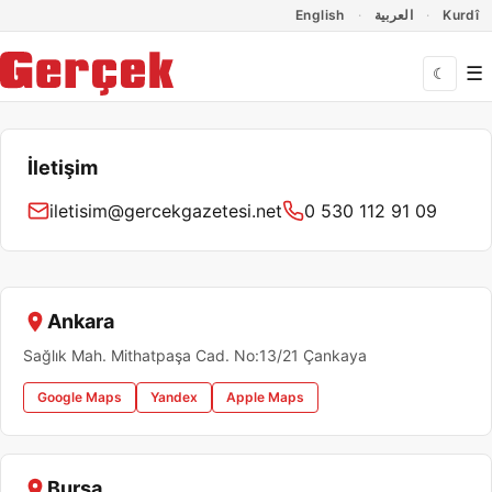
Dil Linkleri
İçeriğe geç
Navigasyonu atla
English
العربية
Kurdî
☰
☾
İletişim
iletisim@gercekgazetesi.net
0 530 112 91 09
Ankara
Sağlık Mah. Mithatpaşa Cad. No:13/21 Çankaya
Google Maps
Yandex
Apple Maps
Bursa