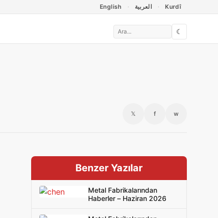
English
العربية
Kurdî
☾
𝕏
f
w
Benzer Yazılar
Metal Fabrikalarından
Haberler – Haziran 2026