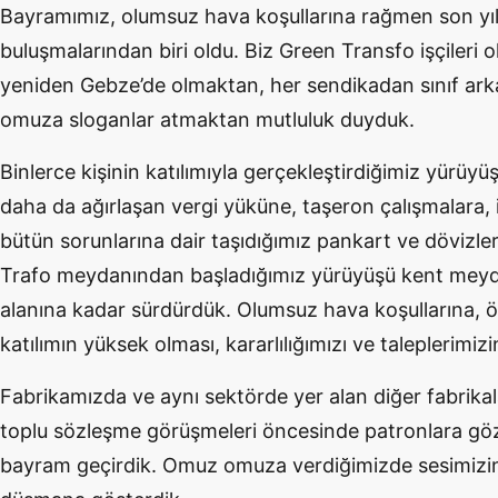
Bayramımız, olumsuz hava koşullarına rağmen son yıll
buluşmalarından biri oldu. Biz Green Transfo işçileri o
yeniden Gebze’de olmaktan, her sendikadan sınıf arka
omuza sloganlar atmaktan mutluluk duyduk.
Binlerce kişinin katılımıyla gerçekleştirdiğimiz yürüyü
daha da ağırlaşan vergi yüküne, taşeron çalışmalara, iş
bütün sorunlarına dair taşıdığımız pankart ve dövizleri
Trafo meydanından başladığımız yürüyüşü kent meyd
alanına kadar sürdürdük. Olumsuz hava koşullarına, 
katılımın yüksek olması, kararlılığımızı ve taleplerimiz
Fabrikamızda ve aynı sektörde yer alan diğer fabrika
toplu sözleşme görüşmeleri öncesinde patronlara g
bayram geçirdik. Omuz omuza verdiğimizde sesimizin 