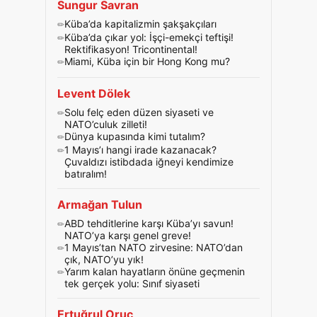
Sungur Savran
Küba’da kapitalizmin şakşakçıları
Küba’da çıkar yol: İşçi-emekçi teftişi!
Rektifikasyon! Tricontinental!
Miami, Küba için bir Hong Kong mu?
Levent Dölek
Solu felç eden düzen siyaseti ve
NATO’culuk zilleti!
Dünya kupasında kimi tutalım?
1 Mayıs’ı hangi irade kazanacak?
Çuvaldızı istibdada iğneyi kendimize
batıralım!
Armağan Tulun
ABD tehditlerine karşı Küba’yı savun!
NATO’ya karşı genel greve!
1 Mayıs’tan NATO zirvesine: NATO’dan
çık, NATO’yu yık!
Yarım kalan hayatların önüne geçmenin
tek gerçek yolu: Sınıf siyaseti
Ertuğrul Oruç