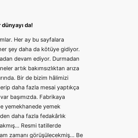
ir dünyayı da!
mlar. Her ay bu sayfalara
her şey daha da kötüye gidiyor.
rmadan devam ediyor. Durmadan
neler artık bakımsızlıktan arıza
ırında. Bir de bizim hâlimizi
verip daha fazla mesai yaptıkça
 var başımızda. Fabrikaya
bile yemekhanede yemek
den daha fazla fedakârlık
akmış… Resmi tatillerde
k zam zamanı görüşülecekmiş… Be