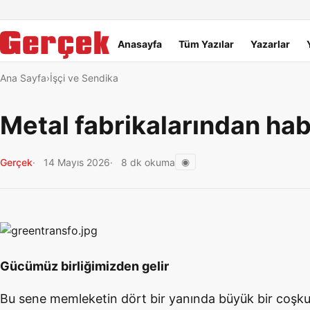
Dil Linkleri
İçeriğe geç
Navigasyonu atla
Ana menü
Anasayfa
Tüm Yazılar
Yazarlar
Ana Sayfa
İşçi ve Sendika
Metal fabrikalarından ha
◉
Gerçek
14 Mayıs 2026
8 dk okuma
Gücümüz birliğimizden gelir
Bu sene memleketin dört bir yanında büyük bir coşkuy