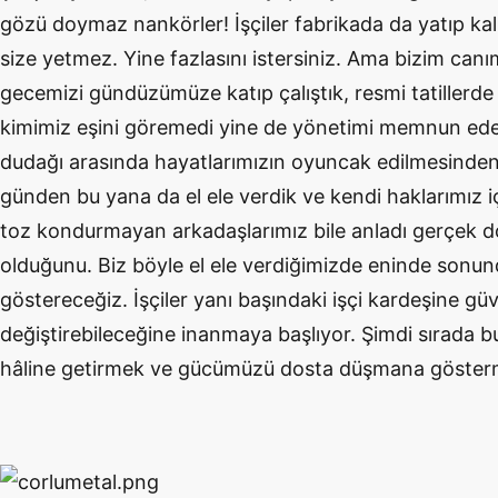
gözü doymaz nankörler! İşçiler fabrikada da yatıp ka
size yetmez. Yine fazlasını istersiniz. Ama bizim can
gecemizi gündüzümüze katıp çalıştık, resmi tatillerde
kimimiz eşini göremedi yine de yönetimi memnun ede
dudağı arasında hayatlarımızın oyuncak edilmesinden b
günden bu yana da el ele verdik ve kendi haklarımız i
toz kondurmayan arkadaşlarımız bile anladı gerçek 
olduğunu. Biz böyle el ele verdiğimizde eninde sonu
göstereceğiz. İşçiler yanı başındaki işçi kardeşine güv
değiştirebileceğine inanmaya başlıyor. Şimdi sırada bu
hâline getirmek ve gücümüzü dosta düşmana göster