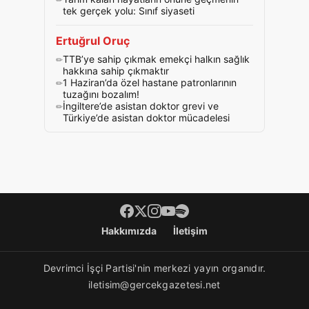
tek gerçek yolu: Sınıf siyaseti
Ertuğrul Oruç
TTB’ye sahip çıkmak emekçi halkın sağlık
hakkına sahip çıkmaktır
1 Haziran’da özel hastane patronlarının
tuzağını bozalım!
İngiltere’de asistan doktor grevi ve
Türkiye’de asistan doktor mücadelesi
Footer menü
Hakkımızda
İletişim
Devrimci İşçi Partisi'nin merkezi yayın organıdır.
iletisim@gercekgazetesi.net