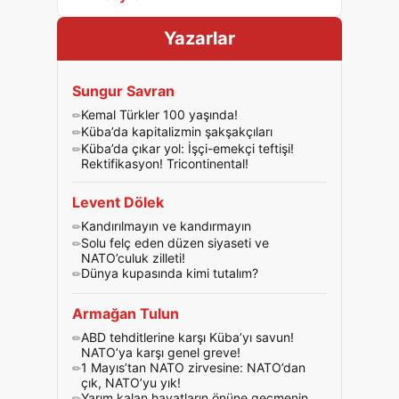
Yazarlar
Sungur Savran
Kemal Türkler 100 yaşında!
Küba’da kapitalizmin şakşakçıları
Küba’da çıkar yol: İşçi-emekçi teftişi!
Rektifikasyon! Tricontinental!
Levent Dölek
Kandırılmayın ve kandırmayın
Solu felç eden düzen siyaseti ve
NATO’culuk zilleti!
Dünya kupasında kimi tutalım?
Armağan Tulun
ABD tehditlerine karşı Küba’yı savun!
NATO’ya karşı genel greve!
1 Mayıs’tan NATO zirvesine: NATO’dan
çık, NATO’yu yık!
Yarım kalan hayatların önüne geçmenin