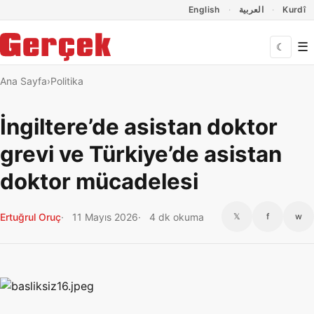
Dil Linkleri
İçeriğe geç
Navigasyonu atla
English
العربية
Kurdî
☰
☾
Ana Sayfa
Politika
İngiltere’de asistan doktor
grevi ve Türkiye’de asistan
doktor mücadelesi
Ertuğrul Oruç
11 Mayıs 2026
4 dk okuma
𝕏
f
w