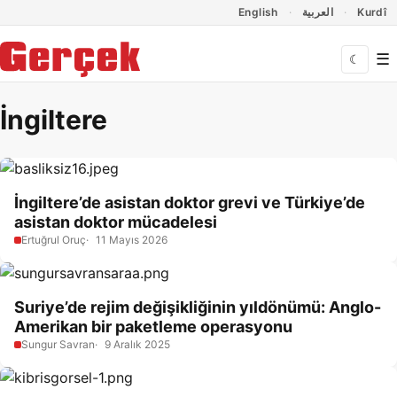
Dil Linkleri
İçeriğe geç
Navigasyonu atla
English
العربية
Kurdî
☰
☾
İngiltere
İngiltere’de asistan doktor grevi ve Türkiye’de
asistan doktor mücadelesi
Ertuğrul Oruç
11 Mayıs 2026
Suriye’de rejim değişikliğinin yıldönümü: Anglo-
Amerikan bir paketleme operasyonu
Sungur Savran
9 Aralık 2025