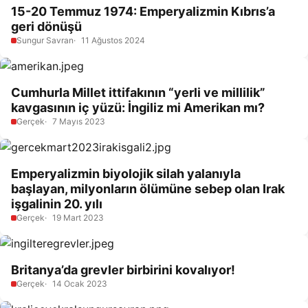
15-20 Temmuz 1974: Emperyalizmin Kıbrıs’a
geri dönüşü
Sungur Savran
11 Ağustos 2024
Cumhurla Millet ittifakının “yerli ve millilik”
kavgasının iç yüzü: İngiliz mi Amerikan mı?
Gerçek
7 Mayıs 2023
Emperyalizmin biyolojik silah yalanıyla
başlayan, milyonların ölümüne sebep olan Irak
işgalinin 20. yılı
Gerçek
19 Mart 2023
Britanya’da grevler birbirini kovalıyor!
Gerçek
14 Ocak 2023