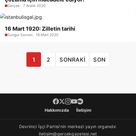
Gerçek
7 Aralık 2020
16 Mart 1920: Zilletin tarihi
Sungur Savran
16 Mart 2020
1
2
SONRAKI
SON
Footer menü
Hakkımızda
İletişim
Devrimci İşçi Partisi'nin merkezi yayın organıdır.
iletisim@gercekgazetesi.net