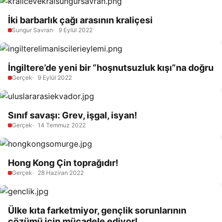
İki barbarlık çağı arasının kraliçesi
Sungur Savran
9 Eylül 2022
İngiltere’de yeni bir “hoşnutsuzluk kışı”na doğru
Gerçek
9 Eylül 2022
Sınıf savaşı: Grev, işgal, isyan!
Gerçek
14 Temmuz 2022
Hong Kong Çin toprağıdır!
Gerçek
28 Haziran 2022
Ülke kıta farketmiyor, gençlik sorunlarının
çözümü için mücadele ediyor!