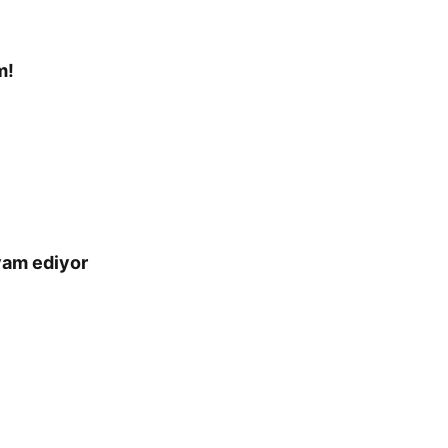
m!
vam ediyor