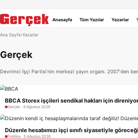
Dil Linkleri
İçeriğe geç
Navigasyonu atla
Ana menü
Anasayfa
Tüm Yazılar
Yazarlar
Ana Sayfa
Yazarlar
Gerçek
Devrimci İşçi Partisi'nin merkezi yayın organı. 2007'den be
BBCA Storex işçileri sendikal hakları için direniyo
Gerçek
6 Ağustos 2026
Düzenle hesabımızı işçi sınıfı siyasetiyle göreceğ
Politika
5 Ağustos 2026