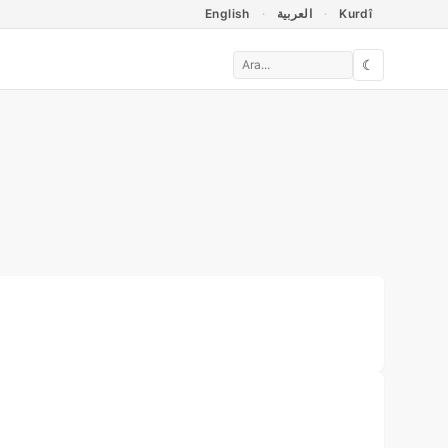
English
العربية
Kurdî
☾