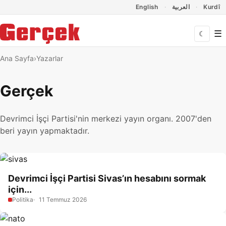
Dil Linkleri
İçeriğe geç
Navigasyonu atla
English
العربية
Kurdî
☰
☾
Ana Sayfa
Yazarlar
Gerçek
Devrimci İşçi Partisi'nin merkezi yayın organı. 2007'den
beri yayın yapmaktadır.
Devrimci İşçi Partisi Sivas’ın hesabını sormak
için...
Politika
11 Temmuz 2026