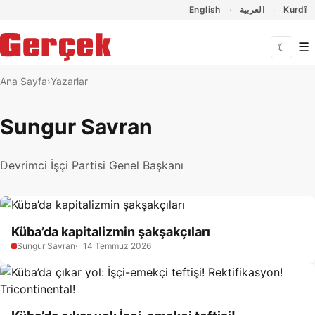
Dil Linkleri
İçeriğe geç
Navigasyonu atla
English
العربية
Kurdî
☰
☾
Ana Sayfa
Yazarlar
Sungur Savran
Devrimci İşçi Partisi Genel Başkanı
Küba’da kapitalizmin şakşakçıları
Sungur Savran
14 Temmuz 2026