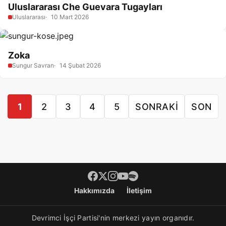
Uluslararası Che Guevara Tugayları
Uluslararası
10 Mart 2026
Zoka
Sungur Savran
14 Şubat 2026
1
2
3
4
5
SONRAKI
SON
Footer menü
Hakkımızda
İletişim
Devrimci İşçi Partisi'nin merkezi yayın organıdır.