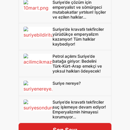
Suriye’de çözüm için
emperyalist ve sömürgeci
mutabakatlar yırtılsın! İşçiler
ve ezilen halklar
emperyalizme ve
sömürgeciliğe karşı
Suriye’de kravatlı tekfirciler
birleşsin!
yürüdükçe emperyalizm
kazanıyor! Tüm halklar
kaybediyor!
Petrol açılımı Suriye’de
batağa giriyor: Bedelini
Türk-Kürt-Arap emekçi ve
yoksul halkları ödeyecek!
Suriye nereye?
Suriye’de kravatlı tekfirciler
suç işlemeye devam ediyor!
Emperyalizmin himayesi
korumuyor
silahsızlandırıyor!