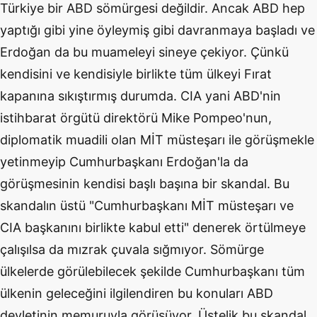
Türkiye bir ABD sömürgesi değildir. Ancak ABD hep
yaptığı gibi yine öyleymiş gibi davranmaya başladı ve
Erdoğan da bu muameleyi sineye çekiyor. Çünkü
kendisini ve kendisiyle birlikte tüm ülkeyi Fırat
kapanına sıkıştırmış durumda. CIA yani ABD'nin
istihbarat örgütü direktörü Mike Pompeo'nun,
diplomatik muadili olan MİT müsteşarı ile görüşmekle
yetinmeyip Cumhurbaşkanı Erdoğan'la da
görüşmesinin kendisi başlı başına bir skandal. Bu
skandalın üstü "Cumhurbaşkanı MİT müsteşarı ve
CIA başkanını birlikte kabul etti" denerek örtülmeye
çalışılsa da mızrak çuvala sığmıyor. Sömürge
ülkelerde görülebilecek şekilde Cumhurbaşkanı tüm
ülkenin geleceğini ilgilendiren bu konuları ABD
devletinin memuruyla görüşüyor. Üstelik bu skandal