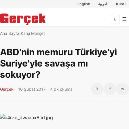
Dil Linkleri
İçeriğe geç
Navigasyonu atla
English
العربية
Kurdî
☰
☾
Ana Sayfa
Karşı Manşet
ABD'nin memuru Türkiye'yi
Suriye'yle savaşa mı
sokuyor?
Gerçek
10 Şubat 2017
4 dk okuma
𝕏
f
w