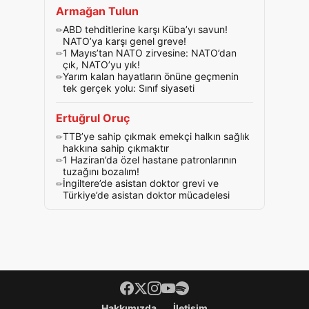
Armağan Tulun
ABD tehditlerine karşı Küba’yı savun!
NATO’ya karşı genel greve!
1 Mayıs’tan NATO zirvesine: NATO’dan
çık, NATO’yu yık!
Yarım kalan hayatların önüne geçmenin
tek gerçek yolu: Sınıf siyaseti
Ertuğrul Oruç
TTB’ye sahip çıkmak emekçi halkın sağlık
hakkına sahip çıkmaktır
1 Haziran’da özel hastane patronlarının
tuzağını bozalım!
İngiltere’de asistan doktor grevi ve
Türkiye’de asistan doktor mücadelesi
Footer menü
Hakkımızda
İletişim