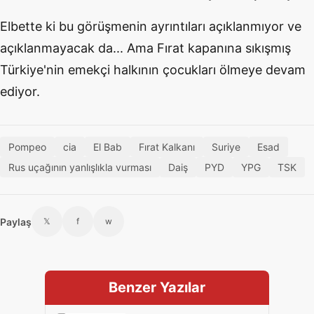
Elbette ki bu görüşmenin ayrıntıları açıklanmıyor ve
açıklanmayacak da... Ama Fırat kapanına sıkışmış
Türkiye'nin emekçi halkının çocukları ölmeye devam
ediyor.
Pompeo
cia
El Bab
Fırat Kalkanı
Suriye
Esad
Rus uçağının yanlışlıkla vurması
Daiş
PYD
YPG
TSK
Paylaş
𝕏
f
w
Benzer Yazılar