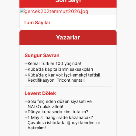
Son Sayı
Tüm Sayılar
Yazarlar
Sungur Savran
Kemal Türkler 100 yaşında!
Küba’da kapitalizmin şakşakçıları
Küba’da çıkar yol: İşçi-emekçi teftişi!
Rektifikasyon! Tricontinental!
Levent Dölek
Solu felç eden düzen siyaseti ve
NATO’culuk zilleti!
Dünya kupasında kimi tutalım?
1 Mayıs’ı hangi irade kazanacak?
Çuvaldızı istibdada iğneyi kendimize
batıralım!