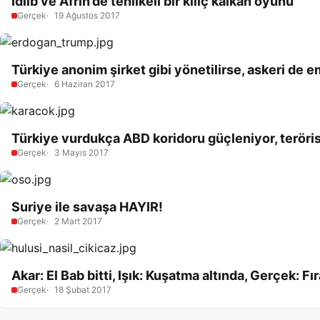
İdlib ve Afrin’de tehlikeli bir kılıç kalkan oyunu
Gerçek
19 Ağustos 2017
Türkiye anonim şirket gibi yönetilirse, askeri de 
Gerçek
6 Haziran 2017
Türkiye vurdukça ABD koridoru güçleniyor, teröri
Gerçek
3 Mayıs 2017
Suriye ile savaşa HAYIR!
Gerçek
2 Mart 2017
Akar: El Bab bitti, Işık: Kuşatma altında, Gerçek: F
Gerçek
18 Şubat 2017