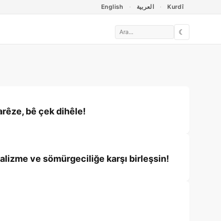
English
العربية
Kurdî
☾
rêze, bê çek dihêle!
alizme ve sömürgeciliğe karşı birleşsin!