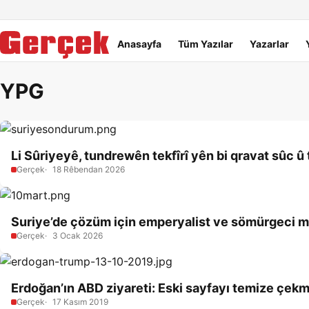
Dil Linkleri
İçeriğe geç
Navigasyonu atla
Ana menü
Anasayfa
Tüm Yazılar
Yazarlar
YPG
Li Sûriyeyê, tundrewên tekfîrî yên bi qravat sûc
Gerçek
18 Rêbendan 2026
Suriye’de çözüm için emperyalist ve sömürgeci muta
Gerçek
3 Ocak 2026
Erdoğan’ın ABD ziyareti: Eski sayfayı temize çek
Gerçek
17 Kasım 2019