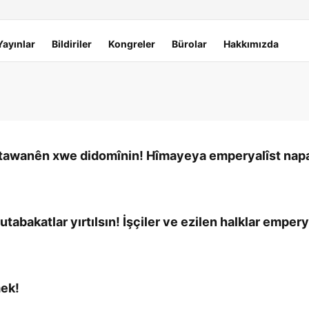
Yayınlar
Bildiriler
Kongreler
Bürolar
Hakkımızda
 û tawanên xwe didomînin! Hîmayeya emperyalîst napa
bakatlar yırtılsın! İşçiler ve ezilen halklar empery
mek!