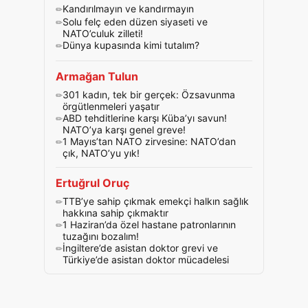
Kandırılmayın ve kandırmayın
Solu felç eden düzen siyaseti ve
NATO’culuk zilleti!
Dünya kupasında kimi tutalım?
Armağan Tulun
301 kadın, tek bir gerçek: Özsavunma
örgütlenmeleri yaşatır
ABD tehditlerine karşı Küba’yı savun!
NATO’ya karşı genel greve!
1 Mayıs’tan NATO zirvesine: NATO’dan
çık, NATO’yu yık!
Ertuğrul Oruç
TTB’ye sahip çıkmak emekçi halkın sağlık
hakkına sahip çıkmaktır
1 Haziran’da özel hastane patronlarının
tuzağını bozalım!
İngiltere’de asistan doktor grevi ve
Türkiye’de asistan doktor mücadelesi