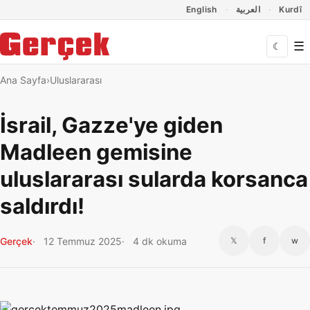
Dil Linkleri
İçeriğe geç
Navigasyonu atla
English
العربية
Kurdî
☰
☾
Ana Sayfa
Uluslararası
İsrail, Gazze'ye giden
Madleen gemisine
uluslararası sularda korsanca
saldırdı!
Gerçek
12 Temmuz 2025
4 dk okuma
𝕏
f
w