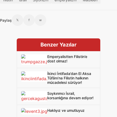
Paylaş
𝕏
f
w
Benzer Yazılar
Emperyalistten Filistin’e
dost olmaz!
İkinci İntifada’dan El Aksa
Tûfânı’na Filistin halkının
mücadelesi sürüyor!
Soykırımcı İsrail,
korsanlığına devam ediyor!
Haklıyız ve umutluyuz