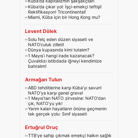
Küba’da kapitalizmin şakşakçıları
Küba’da çıkar yol: İşçi-emekçi teftişi!
Rektifikasyon! Tricontinental!
Miami, Küba için bir Hong Kong mu?
Levent Dölek
Solu felç eden düzen siyaseti ve
NATO’culuk zilleti!
Dünya kupasında kimi tutalım?
1 Mayıs’ı hangi irade kazanacak?
Çuvaldızı istibdada iğneyi kendimize
batıralım!
Armağan Tulun
ABD tehditlerine karşı Küba’yı savun!
NATO’ya karşı genel greve!
1 Mayıs’tan NATO zirvesine: NATO’dan
çık, NATO’yu yık!
Yarım kalan hayatların önüne geçmenin
tek gerçek yolu: Sınıf siyaseti
Ertuğrul Oruç
TTB’ye sahip çıkmak emekçi halkın sağlık