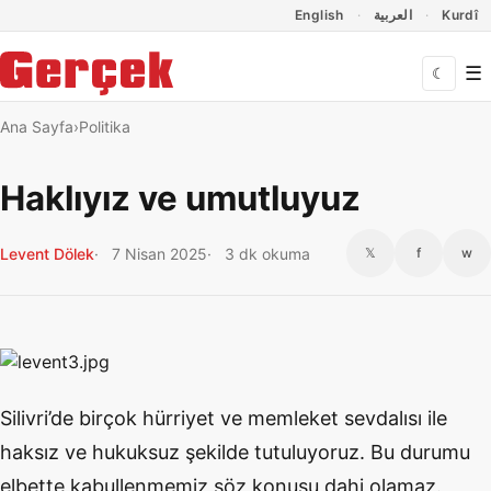
Dil Linkleri
İçeriğe geç
Navigasyonu atla
English
العربية
Kurdî
☰
☾
Ana Sayfa
Politika
Haklıyız ve umutluyuz
Levent Dölek
7 Nisan 2025
3 dk okuma
𝕏
f
w
Silivri’de birçok hürriyet ve memleket sevdalısı ile
haksız ve hukuksuz şekilde tutuluyoruz. Bu durumu
elbette kabullenmemiz söz konusu dahi olamaz.