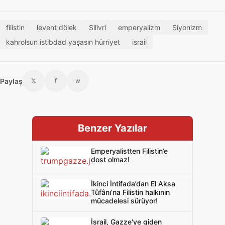
filistin
levent dölek
Silivri
emperyalizm
Siyonizm
kahrolsun istibdad yaşasın hürriyet
israil
Paylaş
𝕏
f
w
Benzer Yazılar
Emperyalistten Filistin’e
dost olmaz!
İkinci İntifada’dan El Aksa
Tûfânı’na Filistin halkının
mücadelesi sürüyor!
İsrail, Gazze'ye giden