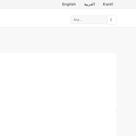
English
العربية
Kurdî
☾