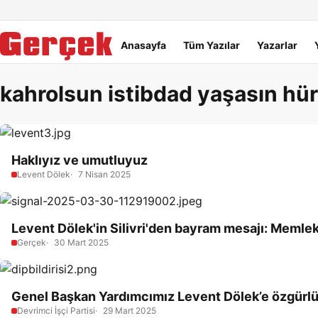
Dil Linkleri
İçeriğe geç
Navigasyonu atla
Ana menü
Anasayfa
Tüm Yazılar
Yazarlar
kahrolsun istibdad yaşasın hür
Haklıyız ve umutluyuz
Levent Dölek
7 Nisan 2025
Levent Dölek'in Silivri'den bayram mesajı: Memleke
Gerçek
30 Mart 2025
Genel Başkan Yardımcımız Levent Dölek’e özgürlük
Devrimci İşçi Partisi
29 Mart 2025