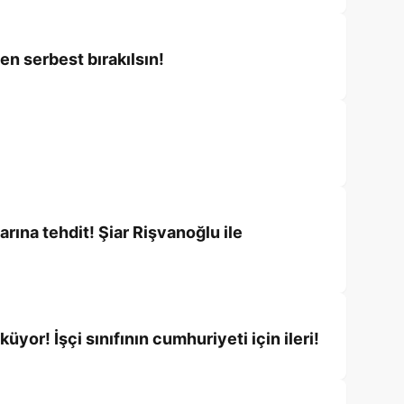
n serbest bırakılsın!
arına tehdit! Şiar Rişvanoğlu ile
yor! İşçi sınıfının cumhuriyeti için ileri!