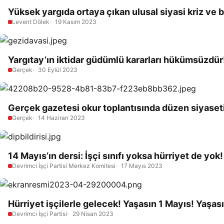
Yüksek yargıda ortaya çıkan ulusal siyasi kriz ve b
Levent Dölek
19 Kasım 2023
Yargıtay’ın iktidar güdümlü kararları hükümsüzdür!
Gerçek
30 Eylül 2023
Gerçek gazetesi okur toplantısında düzen siyaseti
Gerçek
14 Haziran 2023
14 Mayıs’ın dersi: İşçi sınıfı yoksa hürriyet de yok!
Devrimci İşçi Partisi Merkez Komitesi
17 Mayıs 2023
Hürriyet işçilerle gelecek! Yaşasın 1 Mayıs! Yaşası
Devrimci İşçi Partisi
29 Nisan 2023