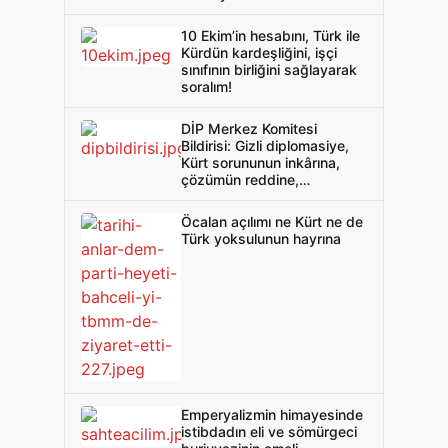
10 Ekim’in hesabını, Türk ile
Kürdün kardeşliğini, işçi
sınıfının birliğini sağlayarak
soralım!
DİP Merkez Komitesi
Bildirisi: Gizli diplomasiye,
Kürt sorununun inkârına,
çözümün reddine,
emperyalizmin himayesine,
gerici ve yayılmacı İkinci
Öcalan açılımı ne Kürt ne de
Cumhuriyet projesinin
Türk yoksulunun hayrına
dayatılmasına hayır!
Emperyalizmin himayesinde
istibdadın eli ve sömürgeci