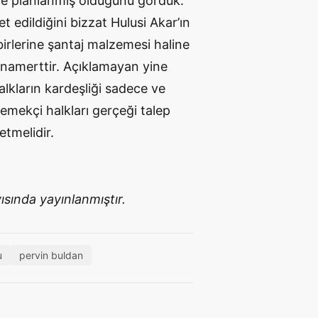
 ve planlanmış olduğunu gördük.
 edildiğini bizzat Hulusi Akar’ın
birlerine şantaj malzemesi haline
n namerttir. Açıklamayan yine
Halkların kardeşliği sadece ve
 emekçi halkları gerçeği talep
etmelidir.
ısında yayınlanmıştır.
u
pervin buldan