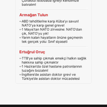
Çuvaldızı istibdada iğneyi kendimize
batıralım!
Armağan Tulun
ABD tehditlerine karşı Küba’yı savun!
NATO’ya karşı genel greve!
1 Mayıs’tan NATO zirvesine: NATO’dan
çık, NATO’yu yık!
Yarım kalan hayatların önüne geçmenin
tek gerçek yolu: Sınıf siyaseti
Ertuğrul Oruç
TTB’ye sahip çıkmak emekçi halkın sağlık
hakkına sahip çıkmaktır
1 Haziran’da özel hastane patronlarının
tuzağını bozalım!
İngiltere’de asistan doktor grevi ve
Türkiye’de asistan doktor mücadelesi