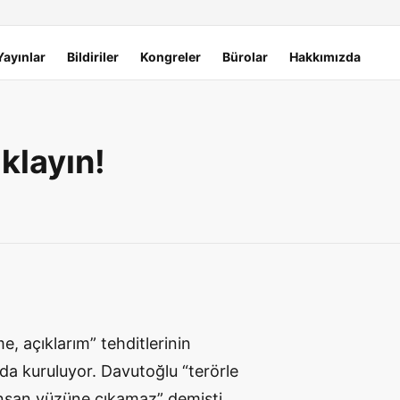
Yayınlar
Bildiriler
Kongreler
Bürolar
Hakkımızda
klayın!
, açıklarım” tehditlerinin
a kuruluyor. Davutoğlu “terörle
insan yüzüne çıkamaz” demişti.