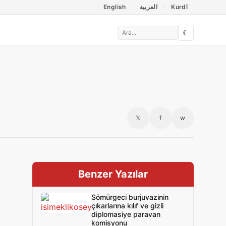
English
العربية
Kurdî
☾
𝕏
f
w
Benzer Yazılar
Sömürgeci burjuvazinin
çıkarlarına kılıf ve gizli
diplomasiye paravan
komisyonu