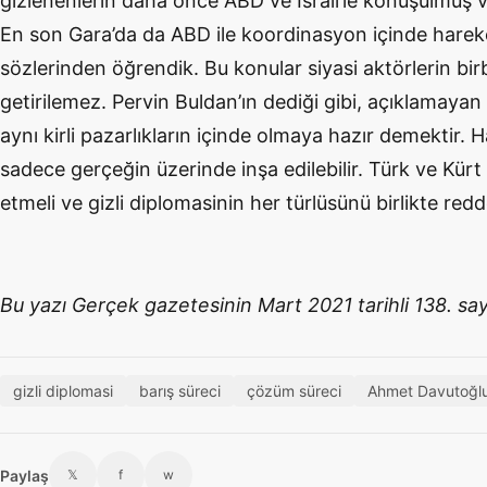
gizlenenlerin daha önce ABD ve İsrail’le konuşulmuş
En son Gara’da da ABD ile koordinasyon içinde hareket
sözlerinden öğrendik. Bu konular siyasi aktörlerin bir
getirilemez. Pervin Buldan’ın dediği gibi, açıklamaya
aynı kirli pazarlıkların içinde olmaya hazır demektir. 
sadece gerçeğin üzerinde inşa edilebilir. Türk ve Kürt
etmeli ve gizli diplomasinin her türlüsünü birlikte redd
Bu yazı Gerçek gazetesinin Mart 2021 tarihli 138. say
gizli diplomasi
barış süreci
çözüm süreci
Ahmet Davutoğl
Paylaş
𝕏
f
w