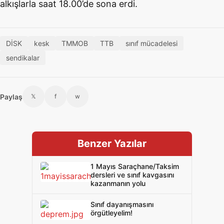
alkışlarla saat 18.00’de sona erdi.
DİSK
kesk
TMMOB
TTB
sınıf mücadelesi
sendikalar
Paylaş
𝕏
f
w
Benzer Yazılar
1 Mayıs Saraçhane/Taksim
dersleri ve sınıf kavgasını
kazanmanın yolu
Sınıf dayanışmasını
örgütleyelim!