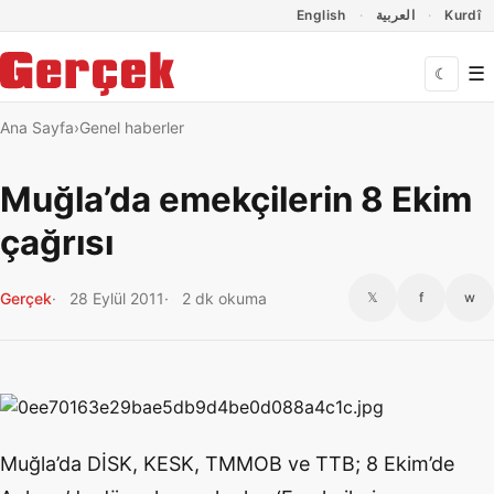
Dil Linkleri
İçeriğe geç
Navigasyonu atla
English
العربية
Kurdî
☰
☾
Ana Sayfa
Genel haberler
Muğla’da emekçilerin 8 Ekim
çağrısı
Gerçek
28 Eylül 2011
2 dk okuma
𝕏
f
w
Muğla’da DİSK, KESK, TMMOB ve TTB; 8 Ekim’de