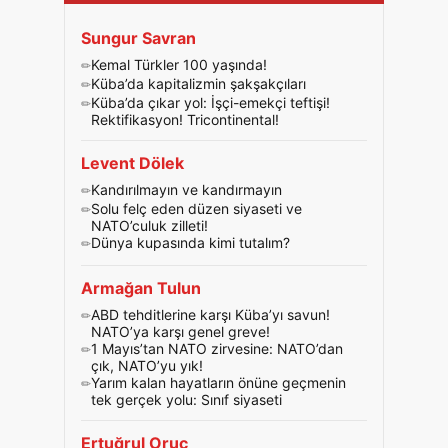
Sungur Savran
Kemal Türkler 100 yaşında!
Küba’da kapitalizmin şakşakçıları
Küba’da çıkar yol: İşçi-emekçi teftişi!
Rektifikasyon! Tricontinental!
Levent Dölek
Kandırılmayın ve kandırmayın
Solu felç eden düzen siyaseti ve
NATO’culuk zilleti!
Dünya kupasında kimi tutalım?
Armağan Tulun
ABD tehditlerine karşı Küba’yı savun!
NATO’ya karşı genel greve!
1 Mayıs’tan NATO zirvesine: NATO’dan
çık, NATO’yu yık!
Yarım kalan hayatların önüne geçmenin
tek gerçek yolu: Sınıf siyaseti
Ertuğrul Oruç