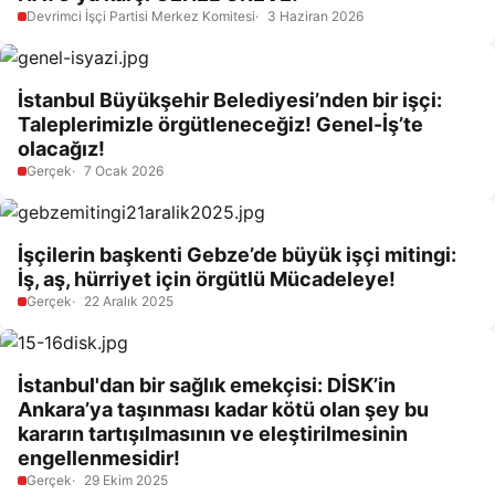
Devrimci İşçi Partisi Merkez Komitesi
3 Haziran 2026
İstanbul Büyükşehir Belediyesi’nden bir işçi:
Taleplerimizle örgütleneceğiz! Genel-İş’te
olacağız!
Gerçek
7 Ocak 2026
İşçilerin başkenti Gebze’de büyük işçi mitingi:
İş, aş, hürriyet için örgütlü Mücadeleye!
Gerçek
22 Aralık 2025
İstanbul'dan bir sağlık emekçisi: DİSK’in
Ankara’ya taşınması kadar kötü olan şey bu
kararın tartışılmasının ve eleştirilmesinin
engellenmesidir!
Gerçek
29 Ekim 2025