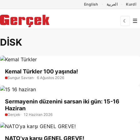
Dil Linkleri
İçeriğe geç
Navigasyonu atla
English
العربية
Kurdî
☰
☾
DİSK
Kemal Türkler 100 yaşında!
Sungur Savran
6 Ağustos 2026
Sermayenin düzenini sarsan iki gün: 15-16
Haziran
Gerçek
12 Haziran 2026
NATO’ya karşı GENEL GREVE!