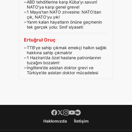
ABD tehditlerine karşı Küba’yı savun!
NATO’ya karşı genel greve!
1 Mayıs’tan NATO zirvesine: NATO’dan
çık, NATO’yu yık!
Yarım kalan hayatların önüne geçmenin
tek gerçek yolu: Sınıf siyaseti
Ertuğrul Oruç
TTB’ye sahip çıkmak emekçi halkın sağlık
hakkına sahip çıkmaktır
1 Haziran’da özel hastane patronlarının
tuzağını bozalım!
İngiltere’de asistan doktor grevi ve
Türkiye’de asistan doktor mücadelesi
Footer menü
Hakkımızda
İletişim