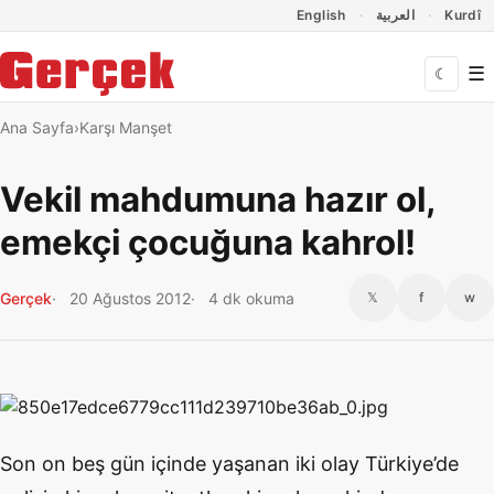
Dil Linkleri
İçeriğe geç
Navigasyonu atla
English
العربية
Kurdî
☰
☾
Ana Sayfa
Karşı Manşet
Vekil mahdumuna hazır ol,
emekçi çocuğuna kahrol!
Gerçek
20 Ağustos 2012
4 dk okuma
𝕏
f
w
Son on beş gün içinde yaşanan iki olay Türkiye’de