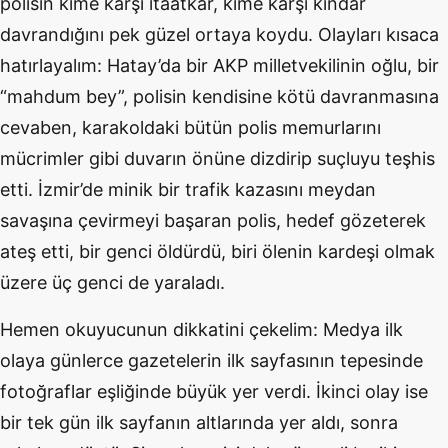
polisin kime karşı itaatkar, kime karşı kindar
davrandığını pek güzel ortaya koydu. Olayları kısaca
hatırlayalım: Hatay’da bir AKP milletvekilinin oğlu, bir
“mahdum bey”, polisin kendisine kötü davranmasına
cevaben, karakoldaki bütün polis memurlarını
mücrimler gibi duvarın önüne dizdirip suçluyu teşhis
etti. İzmir’de minik bir trafik kazasını meydan
savaşına çevirmeyi başaran polis, hedef gözeterek
ateş etti, bir genci öldürdü, biri ölenin kardeşi olmak
üzere üç genci de yaraladı.
Hemen okuyucunun dikkatini çekelim: Medya ilk
olaya günlerce gazetelerin ilk sayfasının tepesinde
fotoğraflar eşliğinde büyük yer verdi. İkinci olay ise
bir tek gün ilk sayfanın altlarında yer aldı, sonra