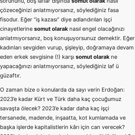
sorununu, boş laflar dışında
somut olarak
nasıl
çözeceğinizi anlatmıyorsanız, söylediğiniz fasa
fisodur. Eğer “iş kazası” diye adlandırılan işçi
cinayetlerine
somut olarak
nasıl engel olacağınızı
anlatmıyorsanız, boş konuşuyorsunuz demektir. Eğer
kadınları sevgiden vurup, şişleyip, doğramaya devam
eden erkek sevgisine (!) karşı
somut olarak
ne
yapacağınızı anlatmıyorsanız, söylediğiniz laf ü
güzaftır.
O zaman bize o konularda da sayı verin Erdoğan:
2023’e kadar Kürt ve Türk daha kaç çocuğumuz
savaşta ölecek? 2023’e kadar daha kaç işçi
tersanede, madende, inşaatta, kot kumlamada ve
başka işlerde kapitalistlerin kârı için can verecek?