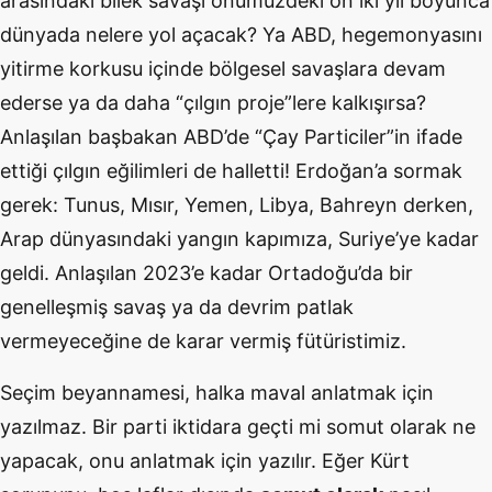
arasındaki bilek savaşı önümüzdeki on iki yıl boyunca
dünyada nelere yol açacak? Ya ABD, hegemonyasını
yitirme korkusu içinde bölgesel savaşlara devam
ederse ya da daha “çılgın proje”lere kalkışırsa?
Anlaşılan başbakan ABD’de “Çay Particiler”in ifade
ettiği çılgın eğilimleri de halletti! Erdoğan’a sormak
gerek: Tunus, Mısır, Yemen, Libya, Bahreyn derken,
Arap dünyasındaki yangın kapımıza, Suriye’ye kadar
geldi. Anlaşılan 2023’e kadar Ortadoğu’da bir
genelleşmiş savaş ya da devrim patlak
vermeyeceğine de karar vermiş fütüristimiz.
Seçim beyannamesi, halka maval anlatmak için
yazılmaz. Bir parti iktidara geçti mi somut olarak ne
yapacak, onu anlatmak için yazılır. Eğer Kürt