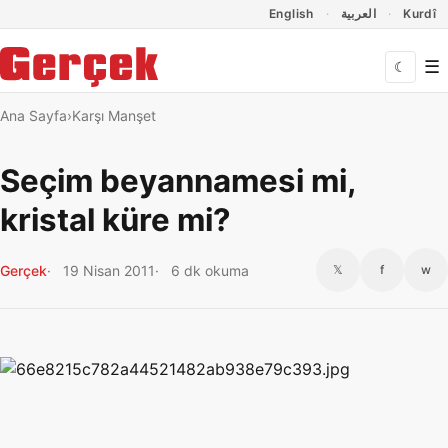
Dil Linkleri
İçeriğe geç
Navigasyonu atla
English
العربية
Kurdî
☰
☾
Ana Sayfa
Karşı Manşet
Seçim beyannamesi mi,
kristal küre mi?
Gerçek
19 Nisan 2011
6 dk okuma
𝕏
f
w