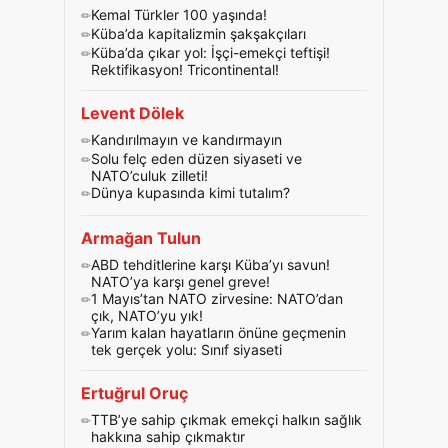
Kemal Türkler 100 yaşında!
Küba’da kapitalizmin şakşakçıları
Küba’da çıkar yol: İşçi-emekçi teftişi!
Rektifikasyon! Tricontinental!
Levent Dölek
Kandırılmayın ve kandırmayın
Solu felç eden düzen siyaseti ve
NATO’culuk zilleti!
Dünya kupasında kimi tutalım?
Armağan Tulun
ABD tehditlerine karşı Küba’yı savun!
NATO’ya karşı genel greve!
1 Mayıs’tan NATO zirvesine: NATO’dan
çık, NATO’yu yık!
Yarım kalan hayatların önüne geçmenin
tek gerçek yolu: Sınıf siyaseti
Ertuğrul Oruç
TTB’ye sahip çıkmak emekçi halkın sağlık
hakkına sahip çıkmaktır