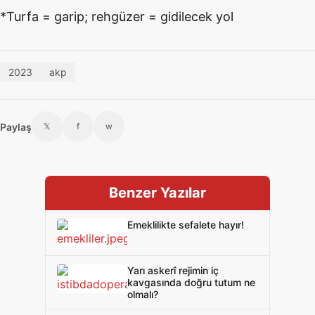
*Turfa = garip; rehgüzer = gidilecek yol
2023
akp
Paylaş
𝕏
f
w
Benzer Yazılar
Emeklilikte sefalete hayır!
Yarı askerî rejimin iç
kavgasında doğru tutum ne
olmalı?