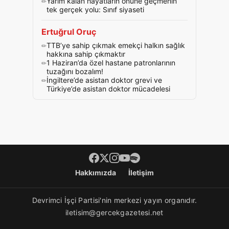
Yarım kalan hayatların önüne geçmenin
tek gerçek yolu: Sınıf siyaseti
Ertuğrul Oruç
TTB’ye sahip çıkmak emekçi halkın sağlık
hakkına sahip çıkmaktır
1 Haziran’da özel hastane patronlarının
tuzağını bozalım!
İngiltere’de asistan doktor grevi ve
Türkiye’de asistan doktor mücadelesi
Footer menü
Hakkımızda
İletişim
Devrimci İşçi Partisi'nin merkezi yayın organıdır.
iletisim@gercekgazetesi.net