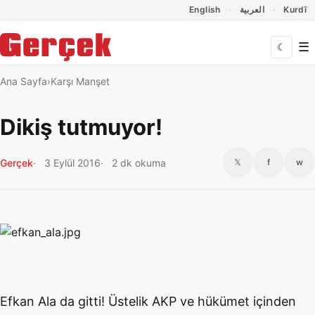
Dil Linkleri
İçeriğe geç
Navigasyonu atla
English
العربية
Kurdî
☰
☾
Ana Sayfa
Karşı Manşet
Dikiş tutmuyor!
Gerçek
3 Eylül 2016
2 dk okuma
𝕏
f
w
Efkan Ala da gitti! Üstelik AKP ve hükümet içinden