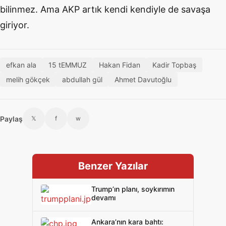
bilinmez. Ama AKP artık kendi kendiyle de savaşa
giriyor.
efkan ala
15 tEMMUZ
Hakan Fidan
Kadir Topbaş
melih gökçek
abdullah gül
Ahmet Davutoğlu
Paylaş
𝕏
f
w
Benzer Yazılar
Trump’ın planı, soykırımın
devamı
Ankara’nın kara bahtı: