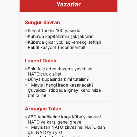
Yazarlar
Sungur Savran
Kemal Türkler 100 yaşında!
Küba’da kapitalizmin şakşakçıları
Küba’da çıkar yol: İşçi-emekçi teftişi!
Rektifikasyon! Tricontinental!
Levent Dölek
Solu felç eden düzen siyaseti ve
NATO’culuk zilleti!
Dünya kupasında kimi tutalım?
1 Mayıs’ı hangi irade kazanacak?
Çuvaldızı istibdada iğneyi kendimize
batıralım!
Armağan Tulun
ABD tehditlerine karşı Küba’yı savun!
NATO’ya karşı genel greve!
1 Mayıs’tan NATO zirvesine: NATO’dan
çık, NATO’yu yık!