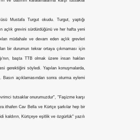
'ın ve basının karalamalarına karşı tutsaklar
üsü Mustafa Turgut okudu. Turgut, yaptığı
n açlık grevini sürdürdüğünü ve her hafta yeni
yapılan müdahale ve devam eden açlık grevleri
lan bir durumun tekrar ortaya çıkmaması için
ığı'nın, başta TTB olmak üzere insan hakları
esi gerektiğini söyledi. Yapılan konuşmalarda,
di. Basın açıklamasından sonra oturma eylemi
Devrimci tutsaklar onurumuzdur", "Faşizme karşı
ara ithafen Cav Bella ve Kürtçe şarkılar hep bir
i kaldırın, Kürtçeye eşitlik ve özgürlük" yazılı