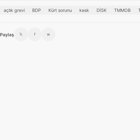
açlık grevi
BDP
Kürt sorunu
kesk
DİSK
TMMOB
Paylaş
𝕏
f
w