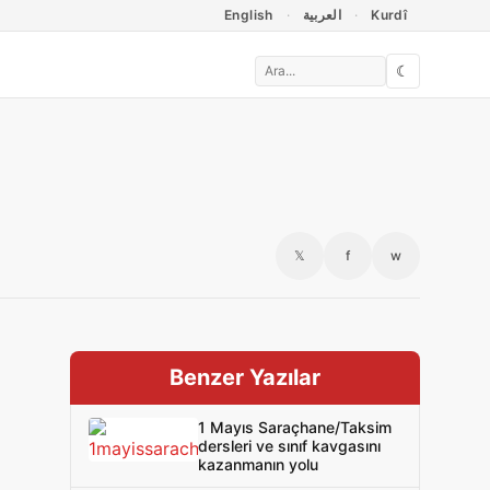
English
العربية
Kurdî
☾
𝕏
f
w
Benzer Yazılar
1 Mayıs Saraçhane/Taksim
dersleri ve sınıf kavgasını
kazanmanın yolu