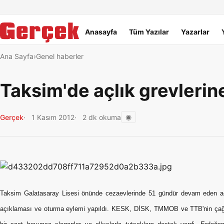
Dil Linkleri
İçeriğe geç
Navigasyonu atla
Ana menü
Anasayfa
Tüm Yazılar
Yazarlar
Ana Sayfa
Genel haberler
Taksim'de açlık grevlerin
◉
Gerçek
1 Kasım 2012
2 dk okuma
Taksim Galatasaray Lisesi önünde cezaevlerinde 51 gündür devam eden aç
açıklaması ve oturma eylemi yapıldı. KESK, DİSK, TMMOB ve TTB'nin çağrısıy