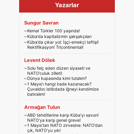
Yazarlar
Sungur Savran
Kemal Türkler 100 yaşında!
Küba’da kapitalizmin şakşakçıları
Küba’da çıkar yol: İşçi-emekçi teftişi!
Rektifikasyon! Tricontinental!
Levent Dölek
Solu felç eden düzen siyaseti ve
NATO’culuk zilleti!
Dünya kupasında kimi tutalım?
1 Mayıs’ı hangi irade kazanacak?
Çuvaldızı istibdada iğneyi kendimize
batıralım!
Armağan Tulun
ABD tehditlerine karşı Küba’yı savun!
NATO’ya karşı genel greve!
1 Mayıs’tan NATO zirvesine: NATO’dan
çık, NATO’yu yık!