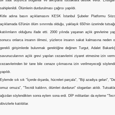
bir saat boyunca sloganlar ve alkışlarla tutsaklara destek verdi. Erdoğan
sahiplenildi. Ölümlerin durdurulması çağrısı yapıldı.
Kitle adına basın açıklamasını KESK İstanbul Şubeler Platformu Sözc
açıklamada 63'ünün ölüm sınırında olduğu, yaklaşık 650'nin üzerinde tutsağı
katılımların olduğunu ifade etti. 2000 yılında yaşanan açlık grevlerine 
sonucu onlarca insanın ölmesi, yüzlerce insanın sakat kalmasına neden o
gerekli girişimlerde bulunmak gerektiğine değinen Turgut, Adalet Bakanl
savunucularının açlık grevi yapılan cezaevlerini ziyaret etmesine izin verm
cezaevlerinden bir tane bile cenaze çıkmasına izin verilmeyeceği söylen
yapıldı.
Eylemde sık sık "İçerde dışarda, hücreleri parçala", "Biji azadiya gelan", "
omuz omuza", "Tecridi kaldırın, ölümleri durdurun" sloganları atıldı. Tutsakl
ağızdan söylendikten sonra eylem sona erdi. DİP militanları da eyleme "Tecrid
dövizlerle katıldılar.