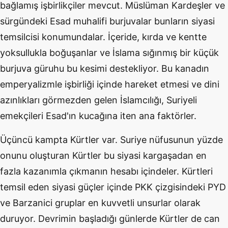
bağlamış işbirlikçiler mevcut. Müslüman Kardeşler ve
sürgündeki Esad muhalifi burjuvalar bunların siyasi
temsilcisi konumundalar. İçeride, kırda ve kentte
yoksullukla boğuşanlar ve İslama sığınmış bir küçük
burjuva güruhu bu kesimi destekliyor. Bu kanadın
emperyalizmle işbirliği içinde hareket etmesi ve dini
azınlıkları görmezden gelen İslamcılığı, Suriyeli
emekçileri Esad'ın kucağına iten ana faktörler.
Üçüncü kampta Kürtler var. Suriye nüfusunun yüzde
onunu oluşturan Kürtler bu siyasi kargaşadan en
fazla kazanımla çıkmanın hesabı içindeler. Kürtleri
temsil eden siyasi güçler içinde PKK çizgisindeki PYD
ve Barzanici gruplar en kuvvetli unsurlar olarak
duruyor. Devrimin başladığı günlerde Kürtler de can