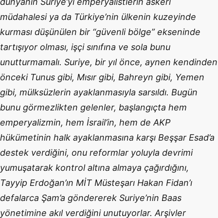
dünyanın Suriye’yi emperyalistlerin askeri
müdahalesi ya da Türkiye’nin ülkenin kuzeyinde
kurması düşünülen bir “güvenli bölge” ekseninde
tartışıyor olması, işçi sınıfına ve sola bunu
unutturmamalı. Suriye, bir yıl önce, aynen kendinden
önceki Tunus gibi, Mısır gibi, Bahreyn gibi, Yemen
gibi, mülksüzlerin ayaklanmasıyla sarsıldı. Bugün
bunu görmezlikten gelenler, başlangıçta hem
emperyalizmin, hem İsrail’in, hem de AKP
hükümetinin halk ayaklanmasına karşı Beşşar Esad’a
destek verdiğini, onu reformlar yoluyla devrimi
yumuşatarak kontrol altına almaya çağırdığını,
Tayyip Erdoğan’ın MİT Müsteşarı Hakan Fidan’ı
defalarca Şam’a göndererek Suriye’nin Baas
yönetimine akıl verdiğini unutuyorlar. Arşivler