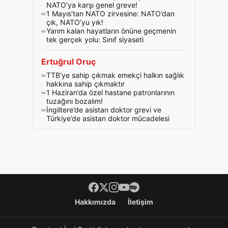
NATO’ya karşı genel greve!
1 Mayıs’tan NATO zirvesine: NATO’dan
çık, NATO’yu yık!
Yarım kalan hayatların önüne geçmenin
tek gerçek yolu: Sınıf siyaseti
Ertuğrul Oruç
TTB’ye sahip çıkmak emekçi halkın sağlık
hakkına sahip çıkmaktır
1 Haziran’da özel hastane patronlarının
tuzağını bozalım!
İngiltere’de asistan doktor grevi ve
Türkiye’de asistan doktor mücadelesi
Footer menü
Hakkımızda
İletişim