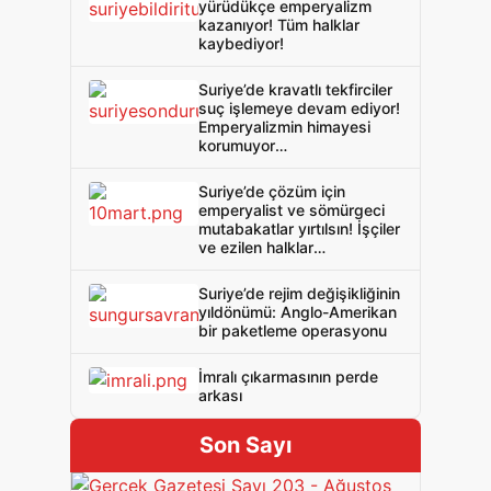
yürüdükçe emperyalizm
kazanıyor! Tüm halklar
kaybediyor!
Suriye’de kravatlı tekfirciler
suç işlemeye devam ediyor!
Emperyalizmin himayesi
korumuyor
silahsızlandırıyor!
Suriye’de çözüm için
emperyalist ve sömürgeci
mutabakatlar yırtılsın! İşçiler
ve ezilen halklar
emperyalizme ve
sömürgeciliğe karşı
Suriye’de rejim değişikliğinin
birleşsin!
yıldönümü: Anglo-Amerikan
bir paketleme operasyonu
İmralı çıkarmasının perde
arkası
Son Sayı