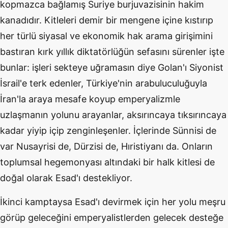
kopmazca bağlamış Suriye burjuvazisinin hakim
kanadıdır. Kitleleri demir bir mengene içine kıstırıp
her türlü siyasal ve ekonomik hak arama girişimini
bastıran kırk yıllık diktatörlüğün sefasını sürenler işte
bunlar: işleri sekteye uğramasın diye Golan'ı Siyonist
İsrail'e terk edenler, Türkiye'nin arabuluculuğuyla
İran'la araya mesafe koyup emperyalizmle
uzlaşmanın yolunu arayanlar, aksırıncaya tıksırıncaya
kadar yiyip içip zenginleşenler. İçlerinde Sünnisi de
var Nusayrisi de, Dürzisi de, Hıristiyanı da. Onların
toplumsal hegemonyası altındaki bir halk kitlesi de
doğal olarak Esad'ı destekliyor.
İkinci kamptaysa Esad'ı devirmek için her yolu meşru
görüp geleceğini emperyalistlerden gelecek desteğe