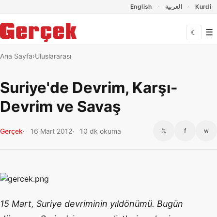
Dil Linkleri
İçeriğe geç
Navigasyonu atla
English
العربية
Kurdî
☰
☾
Ana Sayfa
Uluslararası
Suriye'de Devrim, Karşı-
Devrim ve Savaş
Gerçek
16 Mart 2012
10 dk okuma
𝕏
f
w
15 Mart, Suriye devriminin yıldönümü. Bugün