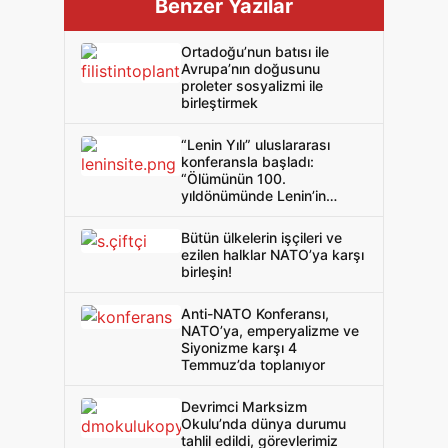
Benzer Yazılar
Ortadoğu’nun batısı ile
Avrupa’nın doğusunu
proleter sosyalizmi ile
birleştirmek
“Lenin Yılı” uluslararası
konferansla başladı:
“Ölümünün 100.
yıldönümünde Lenin’in
mirası”
Bütün ülkelerin işçileri ve
ezilen halklar NATO’ya karşı
birleşin!
Anti-NATO Konferansı,
NATO’ya, emperyalizme ve
Siyonizme karşı 4
Temmuz’da toplanıyor
Devrimci Marksizm
Okulu’nda dünya durumu
tahlil edildi, görevlerimiz