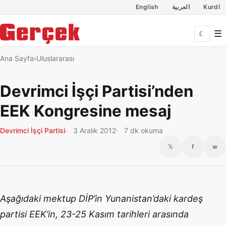
Dil Linkleri
İçeriğe geç
Navigasyonu atla
English
العربية
Kurdî
☰
☾
Ana Sayfa
Uluslararası
Devrimci İşçi Partisi’nden
EEK Kongresine mesaj
Devrimci İşçi Partisi
3 Aralık 2012
7 dk okuma
𝕏
f
w
Aşağıdaki mektup DİP’in Yunanistan’daki kardeş
partisi EEK’in, 23-25 Kasım tarihleri arasında