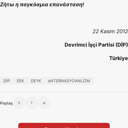
Ζήτω η παγκόσμια επανάσταση!
22 Kasım 2012
Devrimci İşçi Partisi (DİP)
Türkiye
DİP
EEK
DEYK
eNTERNASYOANLİZM
Paylaş
𝕏
f
w