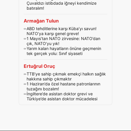
Çuvaldızı istibdada iğneyi kendimize
batıralım!
Armağan Tulun
ABD tehditlerine karşı Küba’yı savun!
NATO’ya karşı genel greve!
1 Mayıs’tan NATO zirvesine: NATO’dan
çık, NATO’yu yık!
Yarım kalan hayatların önüne geçmenin
tek gerçek yolu: Sınıf siyaseti
Ertuğrul Oruç
TTB’ye sahip çıkmak emekçi halkın sağlık
hakkına sahip çıkmaktır
1 Haziran’da özel hastane patronlarının
tuzağını bozalım!
İngiltere’de asistan doktor grevi ve
Türkiye’de asistan doktor mücadelesi