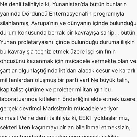
Ne denli talihliyiz ki, Yunanistan’da bütün bunların
yanında Dördüncü Enternasyonal’in programıyla
silahlanmış, Avrupa’nın ve dünyanın içinde bulunduğu
durum konusunda berrak bir kavrayışa sahip, , bütün
Yunan proletaryasını içinde bulunduğu duruma ilişkin
bu kavrayışla teçhiz etmek üzere işçi sınıfının
öncüsünü kazanmak için mücadele vermekte olan ve
şartlar olgunlaştığında iktidarı alacak cesur ve kararlı
militanlardan oluşmuş bir parti var! Ne büyük talih,
kapitalist çürüme ve proleter militanlığın bu
laboratuarında kitlelerin önderliğini elde etmek üzere
gerçek devrimci Marksizmin mücadele veriyor
olması! Ve ne denli talihliyiz ki, EEK’li yoldaşlarımız,
sekterlikten kaçınmayı bir an bile ihmal etmeksizin,
açık ve tereddüte meydan vermeyecek şekilde