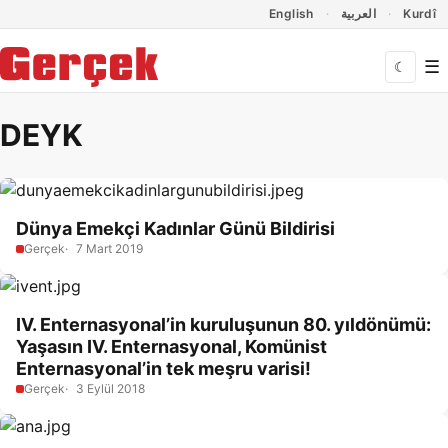
Dil Linkleri
İçeriğe geç
Navigasyonu atla
English
العربية
Kurdî
☰
☾
DEYK
Dünya Emekçi Kadınlar Günü Bildirisi
Gerçek
7 Mart 2019
IV. Enternasyonal’in kuruluşunun 80. yıldönümü:
Yaşasın IV. Enternasyonal, Komünist
Enternasyonal’in tek meşru varisi!
Gerçek
3 Eylül 2018