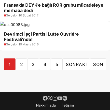
Fransa’da DEYK’e bağlı ROR grubu mücadeleye
merhaba dedi
Gerçek
10 Şubat 2017
Devrimci İşçi Partisi Lutte Ouvriére
Festivali’nde!
Gerçek
19 Mayıs 2016
1
2
3
4
5
SONRAKI
SON
Footer menü
Hakkımızda
İletişim