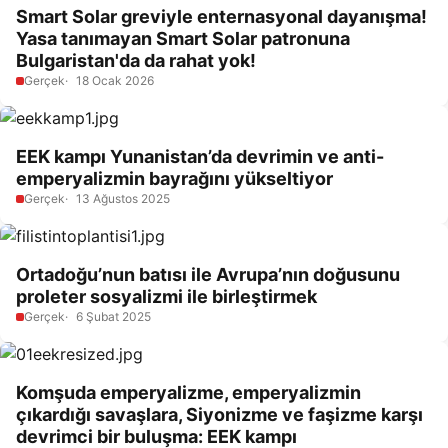
Smart Solar greviyle enternasyonal dayanışma!
Yasa tanımayan Smart Solar patronuna
Bulgaristan'da da rahat yok!
Gerçek
18 Ocak 2026
EEK kampı Yunanistan’da devrimin ve anti-
emperyalizmin bayrağını yükseltiyor
Gerçek
13 Ağustos 2025
Ortadoğu’nun batısı ile Avrupa’nın doğusunu
proleter sosyalizmi ile birleştirmek
Gerçek
6 Şubat 2025
Komşuda emperyalizme, emperyalizmin
çıkardığı savaşlara, Siyonizme ve faşizme karşı
devrimci bir buluşma: EEK kampı