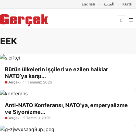
Dil Linkleri
İçeriğe geç
Navigasyonu atla
English
العربية
Kurdî
☰
☾
EEK
Bütün ülkelerin işçileri ve ezilen halklar
NATO’ya karşı...
Gerçek
11 Temmuz 2026
Anti-NATO Konferansı, NATO’ya, emperyalizme
ve Siyonizme...
Gerçek
2 Temmuz 2026