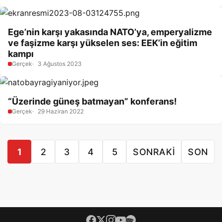
Ege’nin karşı yakasında NATO’ya, emperyalizme
ve faşizme karşı yükselen ses: EEK’in eğitim
kampı
Gerçek
3 Ağustos 2023
“Üzerinde güneş batmayan” konferans!
Gerçek
29 Haziran 2022
1
2
3
4
5
SONRAKI
SON