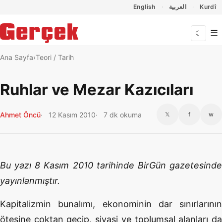
Dil Linkleri
İçeriğe geç
Navigasyonu atla
English
العربية
Kurdî
☰
☾
Ana Sayfa
Teori / Tarih
Ruhlar ve Mezar Kazıcıları
Ahmet Öncü
12 Kasım 2010
7 dk okuma
𝕏
f
w
Bu yazı 8 Kasım 2010 tarihinde BirGün gazetesinde
yayınlanmıştır.
Kapitalizmin bunalımı, ekonominin dar sınırlarının
ötesine çoktan geçip, siyasi ve toplumsal alanları da