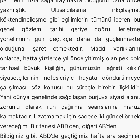
partilerin hızla sağa kaymakta olduğunu daha önce
yazmıştık. Ulusalcılaşma, ırkçılaşma,
köktendincileşme gibi eğilimlerin tümünü içeren bu
genel gözlem, tarihi geriye doğru ilerletme
yöneliminin gün geçtikçe daha da güçlenmekte
olduğuna işaret etmektedir. Maddi varlıklarını
onlarca, hatta yüzlerce yıl önce yitirmiş olan pek çok
tarihsel büyük kişiliğin, günümüzün ‘eğreti kılıklı’
siyasetçilerinin nefesleriyle hayata döndürülmeye
çalışılması, söz konusu bu süreçle birebir ilişkilidir.
Yani dünya genelinde sağcılaşan burjuva siyasi alanı,
zorunlu olarak ruh çağırma seanslarına maruz
kalmaktadır. Uzatmamak için sadece iki güncel örnek
vereceğim. Bir tanesi ABD’den, diğeri AB’den.
Bildiğiniz gibi, ABD’de geçtiğimiz hafta ara seçimler