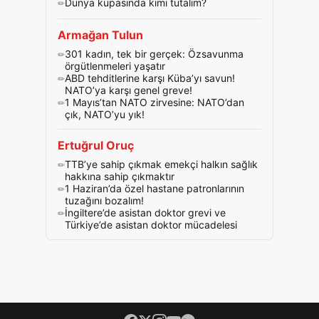
Dünya kupasında kimi tutalım?
Armağan Tulun
301 kadın, tek bir gerçek: Özsavunma
örgütlenmeleri yaşatır
ABD tehditlerine karşı Küba’yı savun!
NATO’ya karşı genel greve!
1 Mayıs’tan NATO zirvesine: NATO’dan
çık, NATO’yu yık!
Ertuğrul Oruç
TTB’ye sahip çıkmak emekçi halkın sağlık
hakkına sahip çıkmaktır
1 Haziran’da özel hastane patronlarının
tuzağını bozalım!
İngiltere’de asistan doktor grevi ve
Türkiye’de asistan doktor mücadelesi