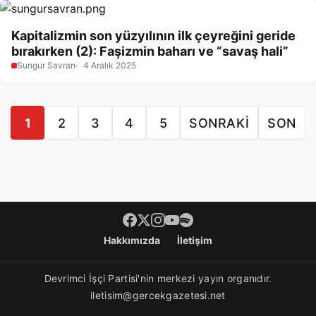
Kapitalizmin son yüzyılının ilk çeyreğini geride
bırakırken (2): Faşizmin baharı ve “savaş hali”
Sungur Savran
4 Aralık 2025
1
2
3
4
5
SONRAKI
SON
Footer menü
Hakkımızda
İletişim
Devrimci İşçi Partisi'nin merkezi yayın organıdır.
iletisim@gercekgazetesi.net