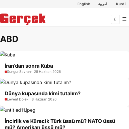
Dil Linkleri
İçeriğe geç
Navigasyonu atla
English
العربية
Kurdî
☰
☾
ABD
İran’dan sonra Küba
Sungur Savran
25 Haziran 2026
Dünya kupasında kimi tutalım?
Levent Dölek
8 Haziran 2026
İncirlik ve Kürecik Türk üssü mü? NATO üssü
mü? Amerikan üssü mü?