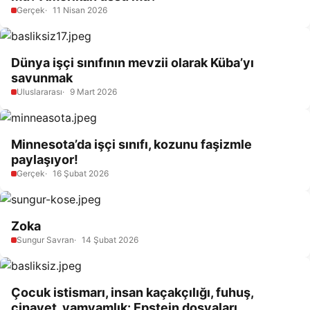
Gerçek
11 Nisan 2026
Dünya işçi sınıfının mevzii olarak Küba’yı
savunmak
Uluslararası
9 Mart 2026
Minnesota’da işçi sınıfı, kozunu faşizmle
paylaşıyor!
Gerçek
16 Şubat 2026
Zoka
Sungur Savran
14 Şubat 2026
Çocuk istismarı, insan kaçakçılığı, fuhuş,
cinayet, yamyamlık: Epstein dosyaları,