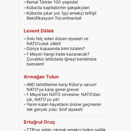
Kemal Türkler 100 yaşında!
Küba’da kapitalizmin şakşakçıları
Küba’da çıkar yol: İşçi-emekçi teftişi!
Rektifikasyon! Tricontinental!
Levent Dölek
Solu felç eden düzen siyaseti ve
NATO’culuk zilleti!
Dünya kupasında kimi tutalım?
1 Mayıs’ı hangi irade kazanacak?
Çuvaldızı istibdada iğneyi kendimize
batıralım!
Armağan Tulun
ABD tehditlerine karşı Küba’yı savun!
NATO’ya karşı genel greve!
1 Mayıs’tan NATO zirvesine: NATO’dan
çık, NATO’yu yık!
Yarım kalan hayatların önüne geçmenin
tek gerçek yolu: Sınıf siyaseti
Ertuğrul Oruç
TTB’ye sahip çıkmak emekçi halkın sağlık