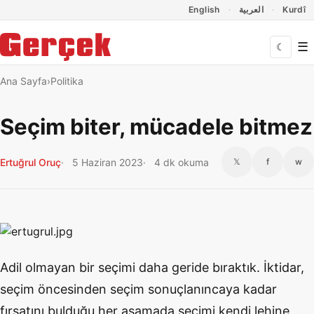
Dil Linkleri
İçeriğe geç
Navigasyonu atla
English
العربية
Kurdî
☰
☾
Ana Sayfa
Politika
Seçim biter, mücadele bitmez
Ertuğrul Oruç
5 Haziran 2023
4 dk okuma
𝕏
f
w
Adil olmayan bir seçimi daha geride bıraktık. İktidar,
seçim öncesinden seçim sonuçlanıncaya kadar
fırsatını bulduğu her aşamada seçimi kendi lehine