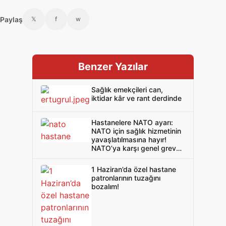
Paylaş
𝕏
f
w
Benzer Yazılar
Sağlık emekçileri can,
iktidar kâr ve rant derdinde
Hastanelere NATO ayarı:
NATO için sağlık hizmetinin
yavaşlatılmasına hayır!
NATO’ya karşı genel greve
evet!
1 Haziran’da özel hastane
patronlarının tuzağını
bozalım!