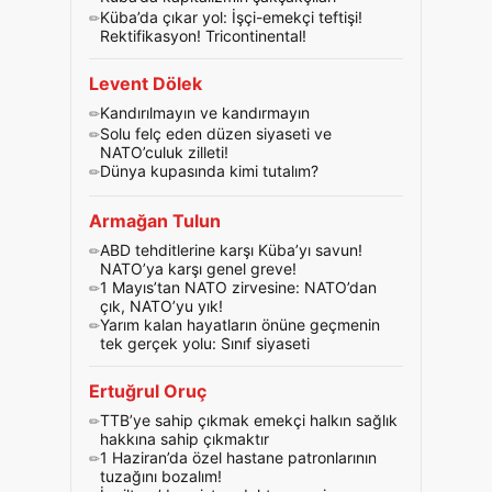
Küba’da çıkar yol: İşçi-emekçi teftişi!
Rektifikasyon! Tricontinental!
Levent Dölek
Kandırılmayın ve kandırmayın
Solu felç eden düzen siyaseti ve
NATO’culuk zilleti!
Dünya kupasında kimi tutalım?
Armağan Tulun
ABD tehditlerine karşı Küba’yı savun!
NATO’ya karşı genel greve!
1 Mayıs’tan NATO zirvesine: NATO’dan
çık, NATO’yu yık!
Yarım kalan hayatların önüne geçmenin
tek gerçek yolu: Sınıf siyaseti
Ertuğrul Oruç
TTB’ye sahip çıkmak emekçi halkın sağlık
hakkına sahip çıkmaktır
1 Haziran’da özel hastane patronlarının
tuzağını bozalım!