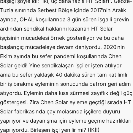
başlığı şöyle idi: “İki, üç daha fazla HT Solar!”. Gebze-
Tuzla sınırında Serbest Bölge içinde 2017’nin Aralık
ayında, OHAL koşullarında 3 gün süren işgalli grevin
ardından sendikal haklarını kazanan HT Solar
işçisinin mücadelesi örnek gösteriliyor ve bu daha
başlangıç mücadeleye devam deniyordu. 2020’nin
Ekim ayında bu sefer pandemi koşullarında Chen
Solar geldi! Yine sendikalaşan işçiler işten atılıyor
ama bu sefer yaklaşık 40 dakika süren tam katılımlı
bir iş bırakma eyleminin sonucunda patron geri adım
atıyordu. Eylemin daha kısa sürmesi zayıflık değil güç
göstergesi. Zira Chen Solar eyleme geçtiği sırada HT
Solar fabrikasında çay molasında işçilere duyuru
yapılıyor ve dayanışma için eyleme geçme hazırlıkları
yapılıyordu. Birleşen işçi yenilir mi? (İKİ!)