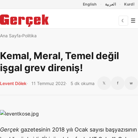
Dil Linkleri
İçeriğe geç
Navigasyonu atla
English
العربية
Kurdî
☰
☾
Ana Sayfa
Politika
Kemal, Meral, Temel değil
işgal grev direniş!
Levent Dölek
11 Temmuz 2022
5 dk okuma
𝕏
f
w
Gerçek
gazetesinin 2018 yılı Ocak sayısı başyazısının