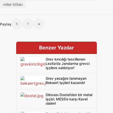
millet ittifakı
Paylaş
𝕏
f
w
Benzer Yazılar
Grev kırıcılığı tescillenen
Lezita’da Jandarma grevci
işçilere saldırıyor!
Grev yasağını tanımayan
Bekaert işçileri kazandı!
Dilovası Dostel’den bir metal
işçisi: MESS’e karşı Kavel
olalım!