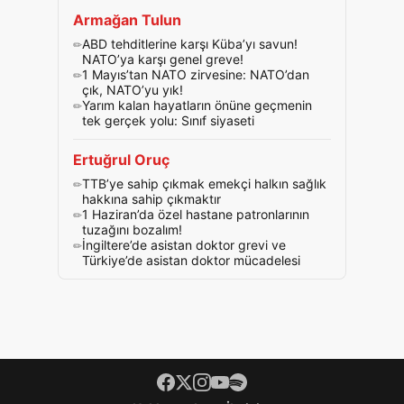
Armağan Tulun
ABD tehditlerine karşı Küba’yı savun!
NATO’ya karşı genel greve!
1 Mayıs’tan NATO zirvesine: NATO’dan
çık, NATO’yu yık!
Yarım kalan hayatların önüne geçmenin
tek gerçek yolu: Sınıf siyaseti
Ertuğrul Oruç
TTB’ye sahip çıkmak emekçi halkın sağlık
hakkına sahip çıkmaktır
1 Haziran’da özel hastane patronlarının
tuzağını bozalım!
İngiltere’de asistan doktor grevi ve
Türkiye’de asistan doktor mücadelesi