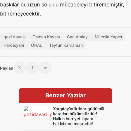
baskılar bu uzun soluklu mücadeleyi bitirememiştir,
bitiremeyecektir.
gezi davası
Osman Kavala
Can Atalay
Mücella Yapıcı
Halk isyanı
OHAL
Tayfun Kahraman
Paylaş
𝕏
f
w
Benzer Yazılar
Yargıtay’ın iktidar güdümlü
kararları hükümsüzdür!
Halkın hürriyet isyanı
haklıdır ve meşrudur!