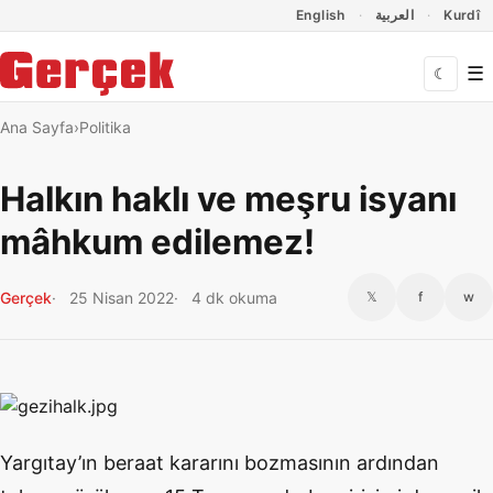
Dil Linkleri
İçeriğe geç
Navigasyonu atla
English
العربية
Kurdî
☰
☾
Ana Sayfa
Politika
Halkın haklı ve meşru isyanı
mâhkum edilemez!
Gerçek
25 Nisan 2022
4 dk okuma
𝕏
f
w
Yargıtay’ın beraat kararını bozmasının ardından