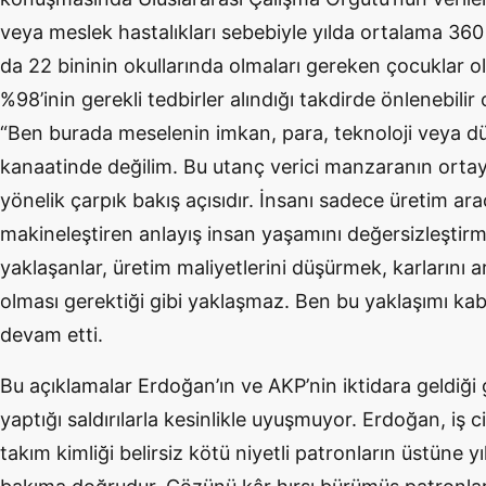
veya meslek hastalıkları sebebiyle yılda ortalama 360 
da 22 bininin okullarında olmaları gereken çocuklar o
%98’inin gerekli tedbirler alındığı takdirde önlenebili
“Ben burada meselenin imkan, para, teknoloji veya d
kanaatinde değilim. Bu utanç verici manzaranın orta
yönelik çarpık bakış açısıdır. İnsanı sadece üretim ara
makineleştiren anlayış insan yaşamını değersizleştirm
yaklaşanlar, üretim maliyetlerini düşürmek, karlarını a
olması gerektiği gibi yaklaşmaz. Ben bu yaklaşımı kab
devam etti.
Bu açıklamalar Erdoğan’ın ve AKP’nin iktidara geldiği g
yaptığı saldırılarla kesinlikle uyuşmuyor. Erdoğan, iş 
takım kimliği belirsiz kötü niyetli patronların üstüne yı