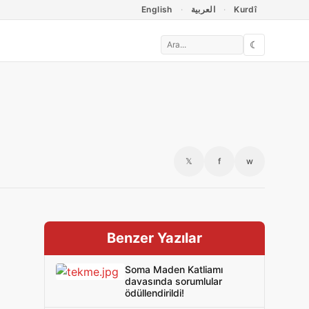
English
العربية
Kurdî
☾
𝕏
f
w
Benzer Yazılar
Soma Maden Katliamı
davasında sorumlular
ödüllendirildi!