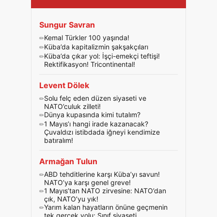
Sungur Savran
Kemal Türkler 100 yaşında!
Küba’da kapitalizmin şakşakçıları
Küba’da çıkar yol: İşçi-emekçi teftişi!
Rektifikasyon! Tricontinental!
Levent Dölek
Solu felç eden düzen siyaseti ve
NATO’culuk zilleti!
Dünya kupasında kimi tutalım?
1 Mayıs’ı hangi irade kazanacak?
Çuvaldızı istibdada iğneyi kendimize
batıralım!
Armağan Tulun
ABD tehditlerine karşı Küba’yı savun!
NATO’ya karşı genel greve!
1 Mayıs’tan NATO zirvesine: NATO’dan
çık, NATO’yu yık!
Yarım kalan hayatların önüne geçmenin
tek gerçek yolu: Sınıf siyaseti