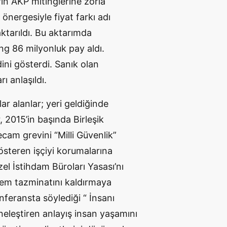
in AKP mitinglerine zorla
önergesiyle fiyat farkı adı
ktarıldı. Bu aktarımda
g 86 milyonluk pay aldı.
ini gösterdi. Sanık olan
ı anlaşıldı.
ar alanlar; yeri geldiğinde
, 2015’in başında Birleşik
işecam grevini “Milli Güvenlik”
österen işçiyi korumalarına
el İstihdam Büroları Yasası’nı
kıdem tazminatını kaldırmaya
feransta söylediği “ İnsanı
neleştiren anlayış insan yaşamını