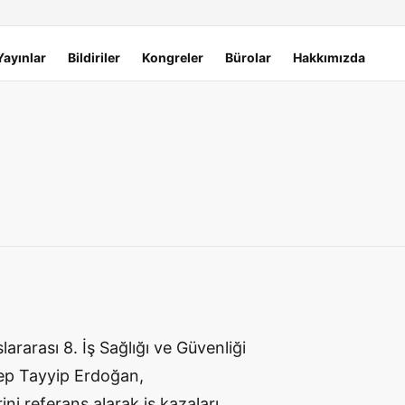
Yayınlar
Bildiriler
Kongreler
Bürolar
Hakkımızda
ararası 8. İş Sağlığı ve Güvenliği
cep Tayyip Erdoğan,
ni referans alarak iş kazaları