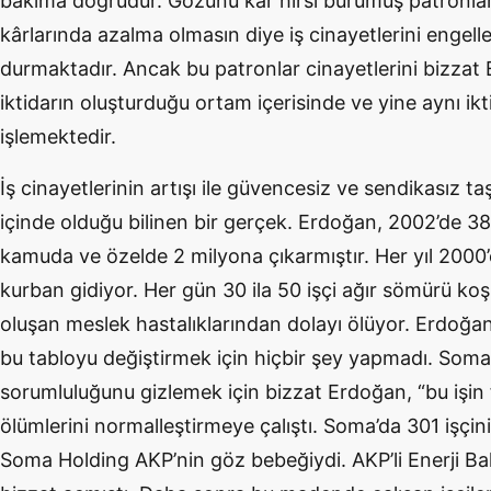
bakıma doğrudur. Gözünü kâr hırsı bürümüş patronlar
kârlarında azalma olmasın diye iş cinayetlerini engel
durmaktadır. Ancak bu patronlar cinayetlerini bizzat
iktidarın oluşturduğu ortam içerisinde ve yine aynı ik
işlemektedir.
İş cinayetlerinin artışı ile güvencesiz ve sendikasız taş
içinde olduğu bilinen bir gerçek. Erdoğan, 2002’de 38
kamuda ve özelde 2 milyona çıkarmıştır. Her yıl 2000’e
kurban gidiyor. Her gün 30 ila 50 işçi ağır sömürü koş
oluşan meslek hastalıklarından dolayı ölüyor. Erdoğa
bu tabloyu değiştirmek için hiçbir şey yapmadı. Soma
sorumluluğunu gizlemek için bizzat Erdoğan, “bu işin f
ölümlerini normalleştirmeye çalıştı. Soma’da 301 işçin
Soma Holding AKP’nin göz bebeğiydi. AKP’li Enerji Ba