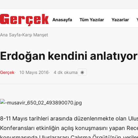
Dil Linkleri
İçeriğe geç
Navigasyonu atla
Ana menü
Anasayfa
Tüm Yazılar
Yazarlar
Ana Sayfa
Karşı Manşet
Erdoğan kendini anlatıyor
◉
Gerçek
10 Mayıs 2016
4 dk okuma
8-11 Mayıs tarihleri arasında düzenlenmekte olan Ulusl
Konferansları etkinliğin açılış konuşmasını yapan Re
konuşmasında Uluslararası Çalışma Örgütü’nün verileri