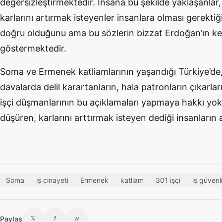
değersizleştirmektedir. İnsana bu şekilde yaklaşanlar,
karlarını artırmak isteyenler insanlara olması gerektiğ
doğru olduğunu ama bu sözlerin bizzat Erdoğan’ın kendi
göstermektedir.
Soma ve Ermenek katliamlarının yaşandığı Türkiye’de
davalarda delil karartanların, hala patronların çıkarl
işçi düşmanlarının bu açıklamaları yapmaya hakkı yok
düşüren, karlarını arttırmak isteyen dediği insanların
Soma
iş cinayeti
Ermenek
katliam
301 işçi
iş güvenl
Paylaş
𝕏
f
w