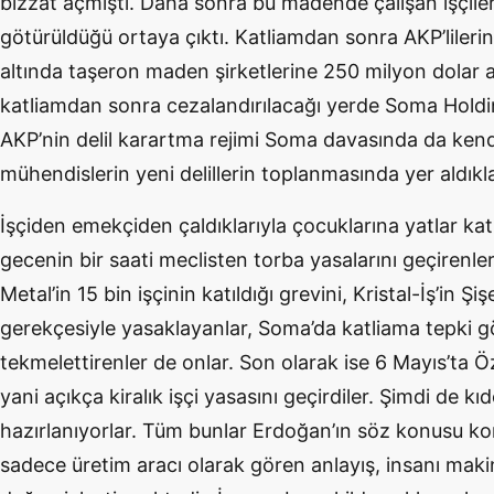
bizzat açmıştı. Daha sonra bu madende çalışan işçiler
götürüldüğü ortaya çıktı. Katliamdan sonra AKP’lilerin 
altında taşeron maden şirketlerine 250 milyon dolar a
katliamdan sonra cezalandırılacağı yerde Soma Holdin
AKP’nin delil karartma rejimi Soma davasında da kend
mühendislerin yeni delillerin toplanmasında yer aldıklar
İşçiden emekçiden çaldıklarıyla çocuklarına yatlar katl
gecenin bir saati meclisten torba yasalarını geçirenler
Metal’in 15 bin işçinin katıldığı grevini, Kristal-İş’in Ş
gerekçesiyle yasaklayanlar, Soma’da katliama tepki g
tekmelettirenler de onlar. Son olarak ise 6 Mayıs’ta Öz
yani açıkça kiralık işçi yasasını geçirdiler. Şimdi de 
hazırlanıyorlar. Tüm bunlar Erdoğan’ın söz konusu kon
sadece üretim aracı olarak gören anlayış, insanı maki