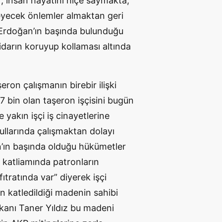
, insan hayatını hiçe saymakta,
leyecek önlemler almaktan geri
 Erdoğan’ın başında bulunduğu
tidarın koruyup kollaması altında
eron çalışmanın birebir ilişki
7 bin olan taşeron işçisini bugün
 yakın işçi iş cinayetlerine
ullarında çalışmaktan dolayı
n’ın başında olduğu hükümetler
 katliamında patronların
ıtratında var” diyerek işçi
in katledildiği madenin sahibi
kanı Taner Yıldız bu madeni