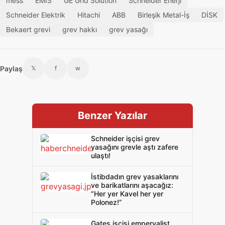
mess
EMİS
GE Grid Solution
Schneider Enerji
Schneider Elektrik
Hitachi
ABB
Birleşik Metal-İş
DİSK
Bekaert grevi
grev hakkı
grev yasağı
Paylaş
𝕏
f
w
Benzer Yazılar
Schneider işçisi grev
yasağını grevle aştı zafere
ulaştı!
İstibdadın grev yasaklarını
ve barikatlarını aşacağız:
“Her yer Kavel her yer
Polonez!”
Gates işçisi emperyalist