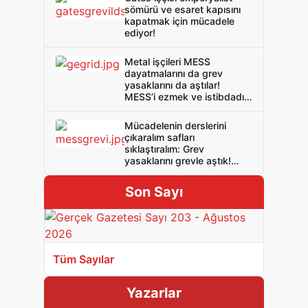
sömürü ve esaret kapısını
kapatmak için mücadele
ediyor!
Metal işçileri MESS
dayatmalarını da grev
yasaklarını da aştılar!
MESS’i ezmek ve istibdadı
yenmek için mücadeleye
devam!
Mücadelenin derslerini
çıkaralım safları
sıklaştıralım: Grev
yasaklarını grevle aştık!
MESS’i ezeceğiz istibdadı
yeneceğiz!
Son Sayı
Tüm Sayılar
Yazarlar