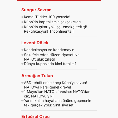
Sungur Savran
Kemal Türkler 100 yaşında!
Küba’da kapitalizmin şakşakçıları
Küba’da çıkar yol: İşçi-emekçi teftişi!
Rektifikasyon! Tricontinental!
Levent Dölek
Kandırılmayın ve kandırmayın
Solu felç eden düzen siyaseti ve
NATO’culuk zilleti!
Dünya kupasında kimi tutalım?
Armağan Tulun
ABD tehditlerine karşı Küba’yı savun!
NATO’ya karşı genel greve!
1 Mayıs’tan NATO zirvesine: NATO’dan
çık, NATO’yu yık!
Yarım kalan hayatların önüne geçmenin
tek gerçek yolu: Sınıf siyaseti
Ertuğrul Oruç