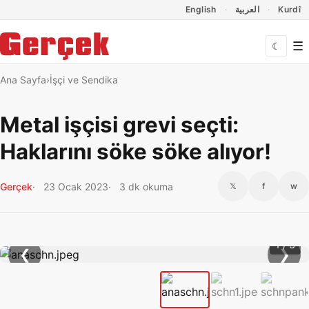
Dil Linkleri
İçeriğe geç
Navigasyonu atla
English
العربية
Kurdî
☰
☾
Ana Sayfa
İşçi ve Sendika
Metal işçisi grevi seçti:
Haklarını söke söke alıyor!
Gerçek
23 Ocak 2023
3 dk okuma
𝕏
f
w
1 / 3
❮
❯