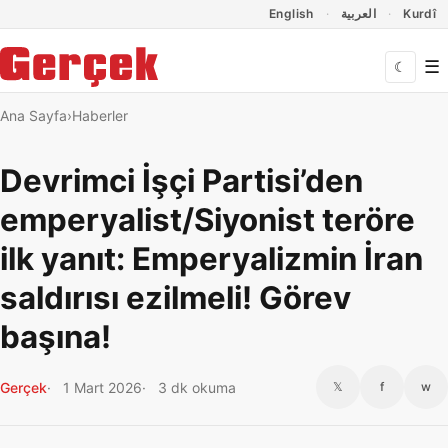
Dil Linkleri
İçeriğe geç
Navigasyonu atla
English
العربية
Kurdî
☰
☾
Ana Sayfa
Haberler
Devrimci İşçi Partisi’den
emperyalist/Siyonist teröre
ilk yanıt: Emperyalizmin İran
saldırısı ezilmeli! Görev
başına!
Gerçek
1 Mart 2026
3 dk okuma
𝕏
f
w