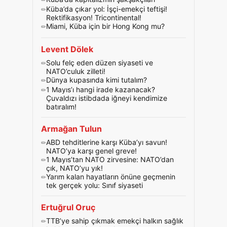
Küba’da çıkar yol: İşçi-emekçi teftişi!
Rektifikasyon! Tricontinental!
Miami, Küba için bir Hong Kong mu?
Levent Dölek
Solu felç eden düzen siyaseti ve
NATO’culuk zilleti!
Dünya kupasında kimi tutalım?
1 Mayıs’ı hangi irade kazanacak?
Çuvaldızı istibdada iğneyi kendimize
batıralım!
Armağan Tulun
ABD tehditlerine karşı Küba’yı savun!
NATO’ya karşı genel greve!
1 Mayıs’tan NATO zirvesine: NATO’dan
çık, NATO’yu yık!
Yarım kalan hayatların önüne geçmenin
tek gerçek yolu: Sınıf siyaseti
Ertuğrul Oruç
TTB’ye sahip çıkmak emekçi halkın sağlık