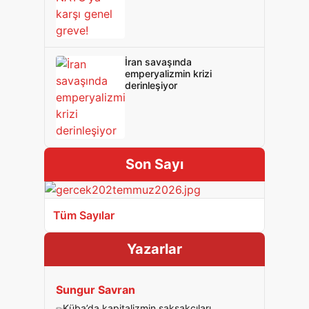
İran savaşında
emperyalizmin krizi
derinleşiyor
Son Sayı
Tüm Sayılar
Yazarlar
Sungur Savran
Küba’da kapitalizmin şakşakçıları