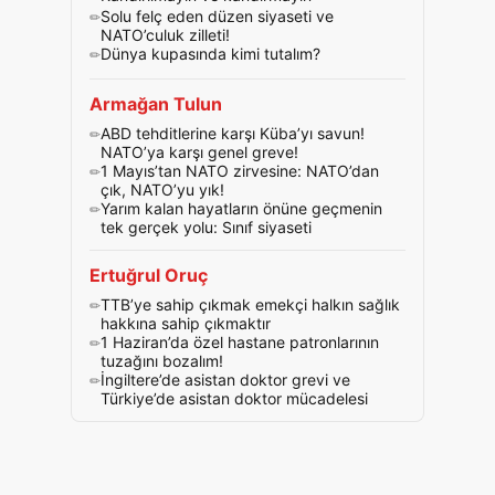
Solu felç eden düzen siyaseti ve
NATO’culuk zilleti!
Dünya kupasında kimi tutalım?
Armağan Tulun
ABD tehditlerine karşı Küba’yı savun!
NATO’ya karşı genel greve!
1 Mayıs’tan NATO zirvesine: NATO’dan
çık, NATO’yu yık!
Yarım kalan hayatların önüne geçmenin
tek gerçek yolu: Sınıf siyaseti
Ertuğrul Oruç
TTB’ye sahip çıkmak emekçi halkın sağlık
hakkına sahip çıkmaktır
1 Haziran’da özel hastane patronlarının
tuzağını bozalım!
İngiltere’de asistan doktor grevi ve
Türkiye’de asistan doktor mücadelesi