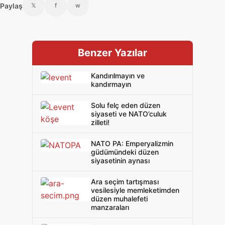
Paylaş
𝕏
f
w
Benzer Yazılar
Kandırılmayın ve
kandırmayın
Solu felç eden düzen
siyaseti ve NATO’culuk
zilleti!
NATO PA: Emperyalizmin
güdümündeki düzen
siyasetinin aynası
Ara seçim tartışması
vesilesiyle memleketimden
düzen muhalefeti
manzaraları