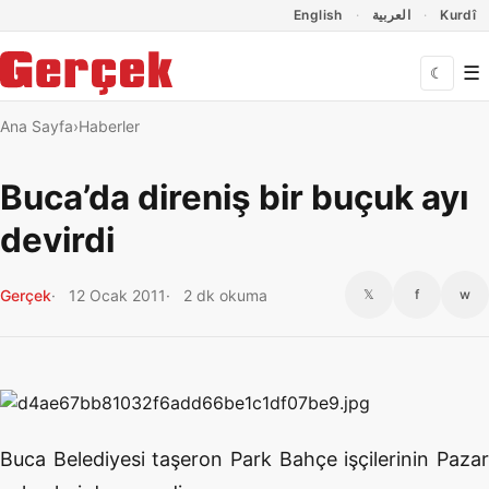
Dil Linkleri
İçeriğe geç
Navigasyonu atla
English
العربية
Kurdî
☰
☾
Ana Sayfa
Haberler
Buca’da direniş bir buçuk ayı
devirdi
Gerçek
12 Ocak 2011
2 dk okuma
𝕏
f
w
Buca Belediyesi taşeron Park Bahçe işçilerinin Pazar