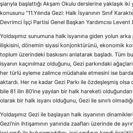
şiarıyla başlattığı Akşam Okulu derslerine yaklaşık iki 
konusunu
“11.Yılında Gezi: Halk
İsyanının Sınıf Karakt
Devrimci
İşçi Partisi Genel Başkan Yardımcısı
Levent 
Yoldaşımız sunumuna halk isyanına giden yolun arka p
ilişkisini, dönemin siyasi konjonktürünü, ekonomik koş
toplum
üzerindeki baskısını
anlatarak başladı. Tüm bu
isyanın kaçınılmaz olduğunu, Gezi parkındaki ağaçların
her türlü
eyleme zalimce müdahale etmesini ise barda
aktardı. Her ne kadar Gezi Parkı ile
özdeşleşmiş
olsa 
bile 81 ilin 80’ine yayılan bir halk hareketi olduğundan
olarak bir halk isyanı
olduğunu, Gezi ile sınırlı
olmadığ
Yoldaşımız Gezi ile başlayan halk isyanının dinamiklerin
Gezi’nin ihtişamının yanında zaafları üzerinde de ayrınt
işçi sınıfı
ile buluşamadığını, işçi sınıfının kendi
örgütlü