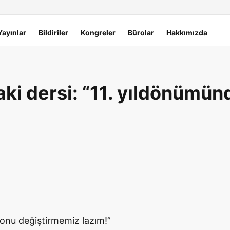
Yayınlar
Bildiriler
Kongreler
Bürolar
Hakkımızda
ki dersi: “11. yıldönümün
e onu değiştirmemiz lazım!”