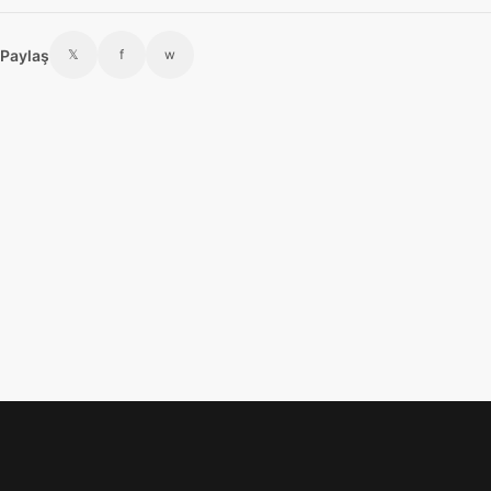
Paylaş
𝕏
f
w
Footer menü