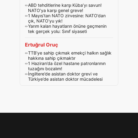
ABD tehditlerine karşı Küba’yı savun!
NATO’ya karşı genel greve!
1 Mayıs’tan NATO zirvesine: NATO’dan
çık, NATO’yu yık!
Yarım kalan hayatların önüne geçmenin
tek gerçek yolu: Sınıf siyaseti
Ertuğrul Oruç
TTB’ye sahip çıkmak emekçi halkın sağlık
hakkına sahip çıkmaktır
1 Haziran’da özel hastane patronlarının
tuzağını bozalım!
İngiltere’de asistan doktor grevi ve
Türkiye’de asistan doktor mücadelesi