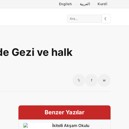
English
العربية
Kurdî
☾
de Gezi ve halk
𝕏
f
w
Benzer Yazılar
İkitelli Akşam Okulu