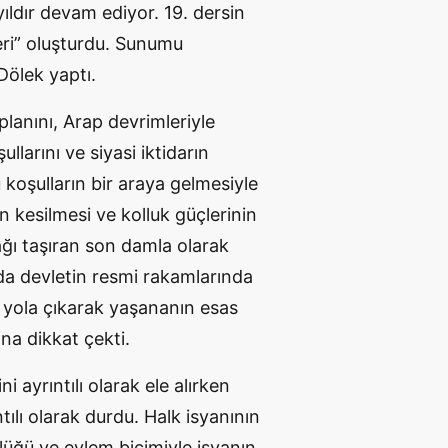
yıldır devam ediyor.
19. dersin
eri” oluşturdu. Sunumu
Dölek yaptı.
lanını, Arap devrimleriyle
ullarını
ve siyasi iktidarın
 koşulların bir araya gelmesiyle
 kesilmesi ve kolluk güçlerinin
ğı
taşıran son damla olarak
da devletin resmi rakamlarında
 yola
çıkarak yaşananın esas
ına dikkat
çekti.
i ayrıntılı
olarak ele alırken
ılı
olarak durdu.
Halk isyanının
lüğü
ve eylem biçimiyle isyanın