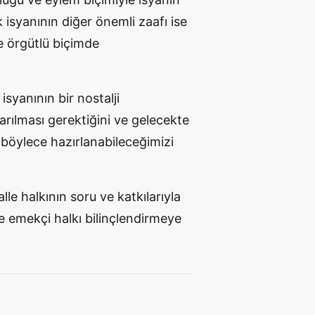
k isyanının diğer
önemli zaafı
ise
e
örgütlü
biçimde
syanının bir nostalji
arılması
gerektiğini ve gelecekte
böylece hazırlanabileceğimizi
e halkının soru ve katkılarıyla
e emekçi halkı
bilinçlendirmeye