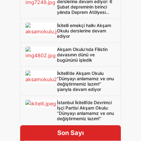
derslerine devam ediyor: 6
Şubat depreminin birinci
yılında Deprem Atölyesi
gerçekleştirildi
İkitelli emekçi halkı Akşam
Okulu derslerine devam
ediyor
Akşam Okulu’nda Filistin
davasının dünü ve
bugününü işledik
İkitelli’de Akşam Okulu
“Dünyayı anlamamız ve onu
değiştirmemiz lazım!”
şiarıyla devam ediyor
İstanbul İkitelli’de Devrimci
İşçi Partisi Akşam Okulu:
“Dünyayı anlamamız ve onu
değiştirmemiz lazım!”
Son Sayı