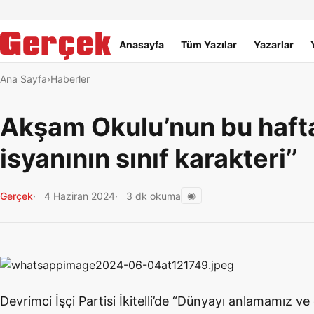
Dil Linkleri
İçeriğe geç
Navigasyonu atla
Ana menü
Anasayfa
Tüm Yazılar
Yazarlar
Ana Sayfa
Haberler
Akşam Okulu’nun bu hafta
isyanının sınıf karakteri’’
◉
Gerçek
4 Haziran 2024
3 dk okuma
Devrimci
İşçi Partisi İkitelli’de “Dünyayı anlamamız v