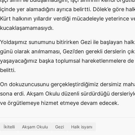
içinde yer alamadığını
ayrıca belirtti. Dölek’e göre hal
Kürt halkının yıllardır verdiği mücadeleyle yeterince v
kucaklaşamaması
ydı.
Yoldaşımız sunumunu bitirirken Gezi ile başlayan halk i
günü
olarak anılmaması, Gezi’den gerekli derslerin
çık
yaşayacağımız başka toplumsal hareketlenmelere de 
belitti.
On dokuzuncusunu gerçekleştirdiğimiz dersimiz mahall
sona erdi.
Akşam Okulu düzenli sürdürdüğü dersleriyl
ve
örgütlemeye
hizmet etmeye devam edecek.
İkitelli
Akşam Okulu
Gezi
Halk isyanı