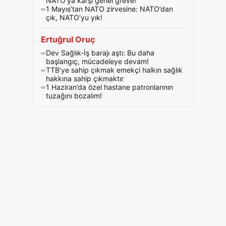
NATO’ya karşı genel greve!
1 Mayıs’tan NATO zirvesine: NATO’dan
çık, NATO’yu yık!
Ertuğrul Oruç
Dev Sağlık-İş barajı aştı: Bu daha
başlangıç, mücadeleye devam!
TTB’ye sahip çıkmak emekçi halkın sağlık
hakkına sahip çıkmaktır
1 Haziran’da özel hastane patronlarının
tuzağını bozalım!