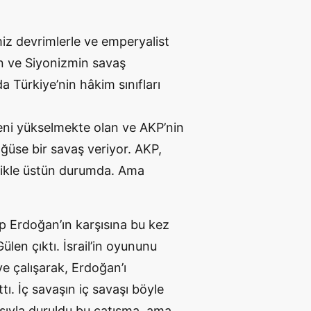
iz devrimlerle ve emperyalist
in ve Siyonizmin savaş
da Türkiye’nin hâkim sınıfları
yeni yükselmekte olan ve AKP’nin
ğüse bir savaş veriyor. AKP,
inlikle üstün durumda. Ama
ip Erdoğan’ın karşısına bu kez
len çıktı. İsrail’in oyununu
e çalışarak, Erdoğan’ı
ı. İç savaşın iç savaşı böyle
sıyla duruldu bu çatışma, ama