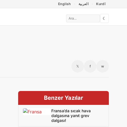
English
العربية
Kurdî
☾
𝕏
f
w
Benzer Yazılar
Fransa’da sıcak hava
dalgasına yanıt grev
dalgası!