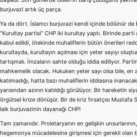
burjuvazi artık üç parça.
Ya da dört. İslamcı burjuvazi kendi içinde bölünür de Ba
“Kurultay partisi” CHP iki kurultay yaptı. Birinde part
kabul edildi, ötekinde muhaliflerin bütün önerileri redd
kurultayda, kurultayın açılması için yeter sayıyı oluş
tartışmalı. İmzaların sahte olduğu iddia ediliyor. Par
mahkemelik olacak. Hukuken yeter sayı olsa bile, en 
katılmadığı, hatta bazı muhaliflerin iddiasına inanac
yarısından azının katıldığı görülüyor. Bir hareketin siya
örgütsel krize dönüşür. Bir de kriz fırsatçısı Mustafa Sa
laik burjuvazinin dayanağı CHP!
Tam zamanıdır. Proletaryanın en gelişkin unsurlarının, 
hegemonya mücadelesine girişmesi için gerekli olan bi