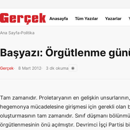
Dil Linkleri
İçeriğe geç
Navigasyonu atla
Ana menü
Anasayfa
Tüm Yazılar
Yazarlar
Ana Sayfa
Politika
Başyazı: Örgütlenme gün
◉
Gerçek
8 Mart 2012
3 dk okuma
Tam zamanıdır. Proletaryanın en gelişkin unsurlarının, 
hegemonya mücadelesine girişmesi için gerekli olan bi
oluşturmasının tam zamanıdır. Sınıf düşmanı bölünmüştü
örgütlenmesinin önü açılmıştır. Devrimci İşçi Partisi bil