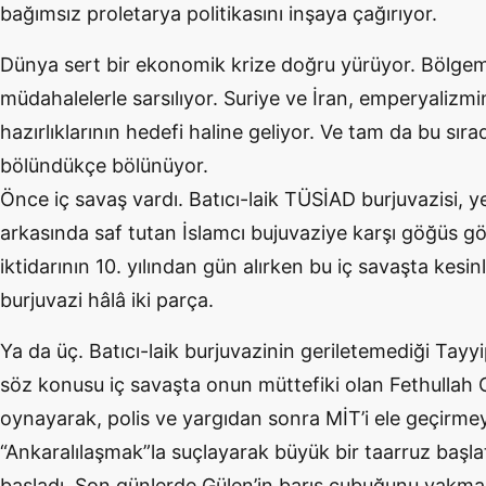
bağımsız proletarya politikasını inşaya çağırıyor.
Dünya sert bir ekonomik krize doğru yürüyor. Bölgem
müdahalelerle sarsılıyor. Suriye ve İran, emperyalizm
hazırlıklarının hedefi haline geliyor. Ve tam da bu sıra
bölündükçe bölünüyor.
Önce iç savaş vardı. Batıcı-laik TÜSİAD burjuvazisi, 
arkasında saf tutan İslamcı bujuvaziye karşı göğüs gö
iktidarının 10. yılından gün alırken bu iç savaşta kes
burjuvazi hâlâ iki parça.
Ya da üç. Batıcı-laik burjuvazinin geriletemediği Tayy
söz konusu iç savaşta onun müttefiki olan Fethullah Gü
oynayarak, polis ve yargıdan sonra MİT’i ele geçirmey
“Ankaralılaşmak”la suçlayarak büyük bir taarruz başlatt
başladı. Son günlerde Gülen’in barış çubuğunu yakma