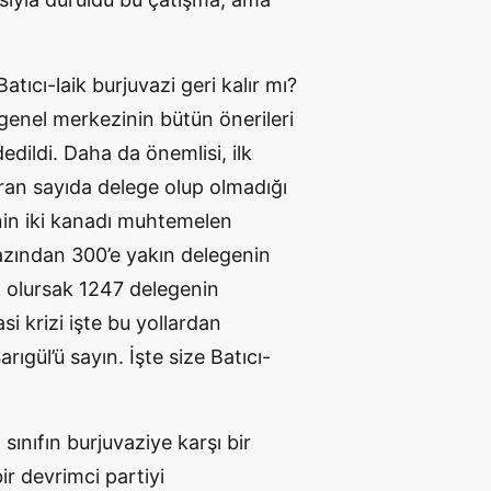
tıcı-laik burjuvazi geri kalır mı?
i genel merkezinin bütün önerileri
edildi. Daha da önemlisi, ilk
turan sayıda delege olup olmadığı
tinin iki kanadı muhtemelen
azından 300’e yakın delegenin
ak olursak 1247 delegenin
si krizi işte bu yollardan
rıgül’ü sayın. İşte size Batıcı-
sınıfın burjuvaziye karşı bir
r devrimci partiyi