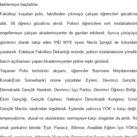
beklemeye başladılar.
Fakülteyi kuşatan polis, fakülteden çıkmaya çalışan öğrencileri gözaltına
aldı. 58 öğrenci gözaltına alındı. Polisin öğrencilere sert müdahalesini
engellemeye çalışan akademisyenler de gazdan etkilendi. Ayrıca yürüyüşü
gözlemci olarak takip eden İHD MYK üyesi Necla Şengül de kolundan
yaralandı. Edebiyat Fakültesi Dekanlığı önünde, polisin müdahalesine yönelik
basın açıklaması yapan Akademisyenler polise tepki gösterdi.
Yaşanan Polis terörünün akşamı, öğrenciler Basmane Meydanından
Konak(Eski Sümerbank) önüne yürüdüler. Eylem, Devrimci Gençlik,
Demokratik Gençlik Hareketi, Devrimci İşçi Partisi, Devrimci Öğrenci Birliği,
Ekim Gençliği, Gençlik Cephesi, Halkların Demokratik Kongresi, İzmir
Gençlik Meclisi tarafından örgütlendi. Eylemde yalnızca YÖK' e karşı değil,
emperyalizme, ulusal ve uluslararası sermayeye karşı sloganlar da atıldı. İki
ortak pankartın birinde "Eşit, Parasız, Bilimse, Anadilde Eğitim İçin YÖK'e