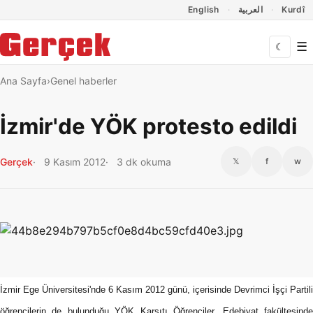
Dil Linkleri
İçeriğe geç
Navigasyonu atla
English
العربية
Kurdî
☰
☾
Ana Sayfa
Genel haberler
İzmir'de YÖK protesto edildi
Gerçek
9 Kasım 2012
3 dk okuma
𝕏
f
w
İzmir Ege Üniversitesi'nde 6 Kasım 2012 günü, içerisinde Devrimci İşçi Partili
öğrencilerin de bulunduğu YÖK Karşıtı Öğrenciler, Edebiyat fakültesinde