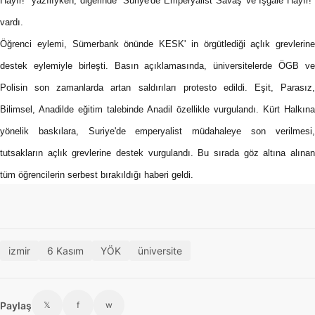
Hayır!" yazılıyken, diğerinde "Suriye'de Emperyalist Savaş Ve İşgale Hayır!"
vardı.
Öğrenci eylemi, Sümerbank önünde KESK' in örgütlediği açlık grevlerine
destek eylemiyle birleşti. Basın açıklamasında, üniversitelerde ÖGB ve
Polisin son zamanlarda artan saldırıları protesto edildi. Eşit, Parasız,
Bilimsel, Anadilde eğitim talebinde Anadil özellikle vurgulandı. Kürt Halkına
yönelik baskılara, Suriye'de emperyalist müdahaleye son verilmesi,
tutsakların açlık grevlerine destek vurgulandı. Bu sırada göz altına alınan
tüm öğrencilerin serbest bırakıldığı haberi geldi.
izmir
6 Kasım
YÖK
üniversite
Paylaş
𝕏
f
w