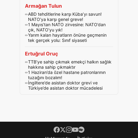
Armağan Tulun
ABD tehditlerine karşı Küba’yı savun!
NATO’ya karşı genel greve!
1 Mayıs’tan NATO zirvesine: NATO’dan
çık, NATO’yu yık!
Yarım kalan hayatların önüne geçmenin
tek gerçek yolu: Sınıf siyaseti
Ertuğrul Oruç
TTB’ye sahip çıkmak emekçi halkın sağlık
hakkına sahip çıkmaktır
1 Haziran’da özel hastane patronlarının
tuzağını bozalım!
İngiltere’de asistan doktor grevi ve
Türkiye’de asistan doktor mücadelesi
Footer menü