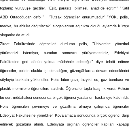
toplanıp yürüyüşe geçtiler. "Eşit, parasız, bilimsel, anadilde eğitim" "Katil
ABD Ortadoğudan defol!" "Tutsak öğrenciler onurumuzdur" "YÖK, polis,
medya, bu abluka dağıtılacak" sloganlarının ağırlıkta olduğu eylemde Kürtçe
sloganlar da atıldı.
Ziraat Fakültesinde öğrencileri durduran polis, "Üniversite yönetimi
yürümenizi istemiyor, buradan sonrasını yürüyemezsiniz, Edebiyat
Fakültesine geri dönün yoksa müdahale edeceğiz" diye tehdit edince
öğrenciler, polisin okulda işi olmadığını, güzergâhlarına devam edeceklerini
söyleyip barikata yüklendiler. Polis biber gazı, tazyikli su, gaz bombası ve
plastik mermilerle öğrencilere saldırdı. Öğrenciler taşla karşılık verdi. Polisin
bu sert müdahalesi sonucunda birçok öğrenci yaralandı, hastaneye kaldırıldı.
Polis öğrencileri çevirmeye ve gözaltına almaya çalışınca öğrenciler
Edebiyat Fakültesine yöneldiler. Kovalamaca sonucunda birçok öğrenci darp
edilerek gözaltına alındı. Edebiyata sığınan öğrenciler kapıları kapatıp