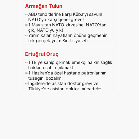
Armağan Tulun
ABD tehditlerine karşı Küba’yı savun!
NATO’ya karşı genel greve!
1 Mayıs’tan NATO zirvesine: NATO’dan
çık, NATO’yu yık!
Yarım kalan hayatların önüne geçmenin
tek gerçek yolu: Sınıf siyaseti
Ertuğrul Oruç
TTB’ye sahip çıkmak emekçi halkın sağlık
hakkına sahip çıkmaktır
1 Haziran’da özel hastane patronlarının
tuzağını bozalım!
İngiltere’de asistan doktor grevi ve
Türkiye’de asistan doktor mücadelesi