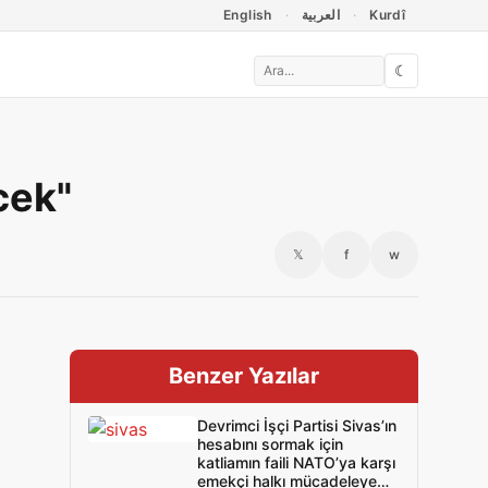
English
العربية
Kurdî
☾
cek"
𝕏
f
w
Benzer Yazılar
Devrimci İşçi Partisi Sivas’ın
hesabını sormak için
katliamın faili NATO’ya karşı
emekçi halkı mücadeleye