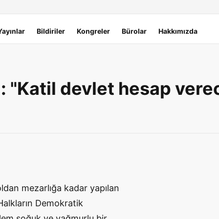
Yayınlar
Bildiriler
Kongreler
Bürolar
Hakkımızda
: "Katil devlet hesap vere
oldan mezarlığa kadar yapılan
 Halkların Demokratik
eylem soğuk ve yağmurlu bir