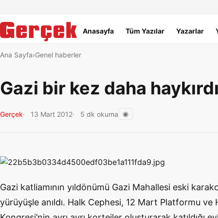
Dil Linkleri
İçeriğe geç
Navigasyonu atla
Ana menü
Anasayfa
Tüm Yazılar
Yazarlar
Ana Sayfa
Genel haberler
Gazi bir kez daha haykırdı
◉
Gerçek
13 Mart 2012
5 dk okuma
Gazi katliamının yıldönümü Gazi Mahallesi eski karak
yürüyüşle anıldı. Halk Cephesi, 12 Mart Platformu ve
Kongresi’nin ayrı ayrı kortejler oluşturarak katıldığı 