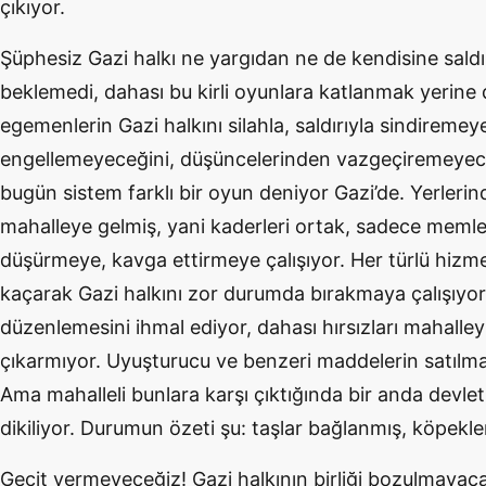
çıkıyor.
Şüphesiz Gazi halkı ne yargıdan ne de kendisine saldı
beklemedi, dahası bu kirli oyunlara katlanmak yerine d
egemenlerin Gazi halkını silahla, saldırıyla sindiremey
engellemeyeceğini, düşüncelerinden vazgeçiremeyeceğ
bugün sistem farklı bir oyun deniyor Gazi’de. Yerleri
mahalleye gelmiş, yani kaderleri ortak, sadece memleket
düşürmeye, kavga ettirmeye çalışıyor. Her türlü hiz
kaçarak Gazi halkını zor durumda bırakmaya çalışıyor.
düzenlemesini ihmal ediyor, dahası hırsızları mahalle
çıkarmıyor. Uyuşturucu ve benzeri maddelerin satılmas
Ama mahalleli bunlara karşı çıktığında bir anda devlet
dikiliyor. Durumun özeti şu: taşlar bağlanmış, köpekle
Geçit vermeyeceğiz! Gazi halkının birliği bozulmayaca