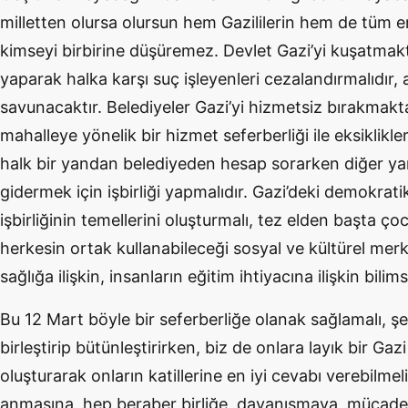
milletten olursa olursun hem Gazililerin hem de tüm e
kimseyi birbirine düşüremez. Devlet Gazi’yi kuşatmak
yaparak halka karşı suç işleyenleri cezalandırmalıdır, a
savunacaktır. Belediyeler Gazi’yi hizmetsiz bırakmaktan
mahalleye yönelik bir hizmet seferberliği ile eksiklikle
halk bir yandan belediyeden hesap sorarken diğer yan
gidermek için işbirliği yapmalıdır. Gazi’deki demokratik
işbirliğinin temellerini oluşturmalı, tez elden başta ç
herkesin ortak kullanabileceği sosyal ve kültürel merk
sağlığa ilişkin, insanların eğitim ihtiyacına ilişkin bilim
Bu 12 Mart böyle bir seferberliğe olanak sağlamalı, şe
birleştirip bütünleştirirken, biz de onlara layık bir Ga
oluşturarak onların katillerine en iyi cevabı verebilme
anmasına, hep beraber birliğe, dayanışmaya, mücad