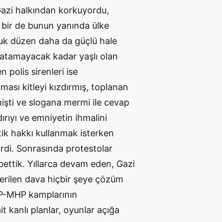
 Gazi halkından korkuyordu,
, bir de bunun yanında ülke
zuk düzen daha da güçlü hale
 yatamayacak kadar yaşlı olan
 polis sirenleri ise
ması kitleyi kızdırmış, toplanan
mişti ve slogana mermi ile cevap
ırıyı ve emniyetin ihmalini
tik hakkı kullanmak isterken
irdi. Sonrasında protestolar
ttik. Yıllarca devam eden, Gazi
erilen dava hiçbir şeye çözüm
HP-MHP kamplarının
it kanlı planlar, oyunlar açığa