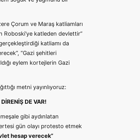
üzere Çorum ve Maraş katliamları
n Roboski’ye katleden devlettir”
gerçekleştirdiği katliamı da
recek”, “Gazi şehitleri
ıldığı eylem kortejlerin Gazi
ıttığı metni yayınlıyoruz:
DİRENİŞ DE VAR!
 meşale gibi aydınlatan
e ertesi gün olayı protesto etmek
devlet hesap verecek”