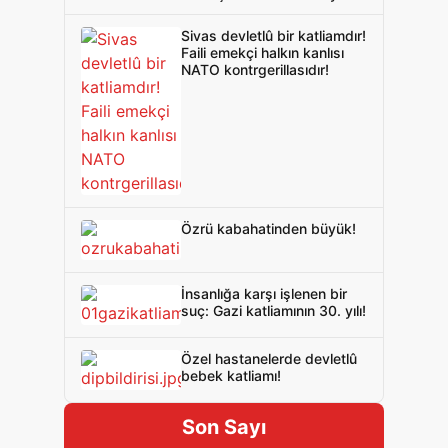
çağırdı!
Sivas devletlû bir katliamdır!
Faili emekçi halkın kanlısı
NATO kontrgerillasıdır!
Özrü kabahatinden büyük!
İnsanlığa karşı işlenen bir
suç: Gazi katliamının 30. yılı!
Özel hastanelerde devletlû
bebek katliamı!
Son Sayı