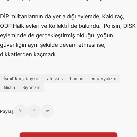
DİP militanlarının da yer aldığı eylemde, Kaldıraç,
ÖDP,Halk evleri ve Kollektif'de bulundu. Polisin, DİSK
eyleminde de gerçekleştirmiş olduğu yoğun
güvenliğin aynı şekilde devam etmesi ise,
dikkatlerden kaçmadı.
İsrail' karşı boykot
ateşkes
hamas
emperyalizm
filistin
Siyonizm
Paylaş
𝕏
f
w