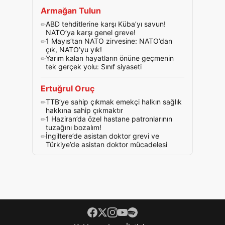
Armağan Tulun
ABD tehditlerine karşı Küba’yı savun!
NATO’ya karşı genel greve!
1 Mayıs’tan NATO zirvesine: NATO’dan
çık, NATO’yu yık!
Yarım kalan hayatların önüne geçmenin
tek gerçek yolu: Sınıf siyaseti
Ertuğrul Oruç
TTB’ye sahip çıkmak emekçi halkın sağlık
hakkına sahip çıkmaktır
1 Haziran’da özel hastane patronlarının
tuzağını bozalım!
İngiltere’de asistan doktor grevi ve
Türkiye’de asistan doktor mücadelesi