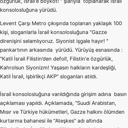
özgürlük, İsrail'e boykot! " şiarıyla toplanarak İsrail
konsolosluğuna yürüdü.
Levent Çarşı Metro çıkışında toplanan yaklaşık 100
kişi, sloganlarla İsrail konsolosluğuna "Gazze
direnişini selamlıyoruz. Siyonist işgale hayır! "
pankartının arkasında yürüdü. Yürüyüş esnasında :
"Katil İsrail Filistin’den defol!, Filistin'e özgürlük,
Kahrolsun Siyonizm! Yaşasın halkların kardeşliği,
Katil İsrail, işbirlikçi AKP" sloganları atıldı.
İsrail konsolosluğuna varıldığında girişim adına basın
açıklaması yapıldı. Açıklamada, "Suudi Arabistan,
Mısır ve Türkiye hükümetleri, Gazze halkını ölümden
kurtarma bahanesi ile "Ateşkes" adı altında