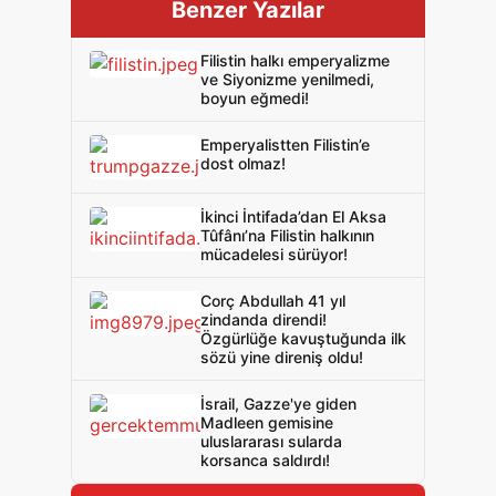
Benzer Yazılar
Filistin halkı emperyalizme
ve Siyonizme yenilmedi,
boyun eğmedi!
Emperyalistten Filistin’e
dost olmaz!
İkinci İntifada’dan El Aksa
Tûfânı’na Filistin halkının
mücadelesi sürüyor!
Corç Abdullah 41 yıl
zindanda direndi!
Özgürlüğe kavuştuğunda ilk
sözü yine direniş oldu!
İsrail, Gazze'ye giden
Madleen gemisine
uluslararası sularda
korsanca saldırdı!