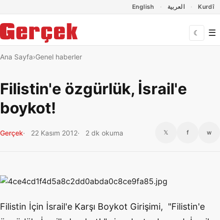
Dil Linkleri
İçeriğe geç
Navigasyonu atla
English
العربية
Kurdî
☰
☾
Ana Sayfa
Genel haberler
Filistin'e özgürlük, İsrail'e
boykot!
Gerçek
22 Kasım 2012
2 dk okuma
𝕏
f
w
Filistin İçin İsrail'e Karşı Boykot Girişimi, "Filistin'e