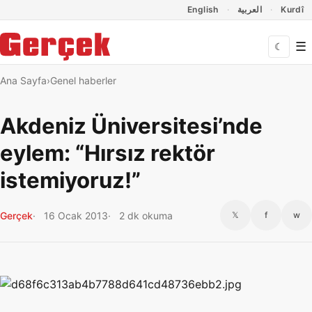
Dil Linkleri
İçeriğe geç
Navigasyonu atla
English
العربية
Kurdî
☰
☾
Ana Sayfa
Genel haberler
Akdeniz Üniversitesi’nde
eylem: “Hırsız rektör
istemiyoruz!”
Gerçek
16 Ocak 2013
2 dk okuma
𝕏
f
w