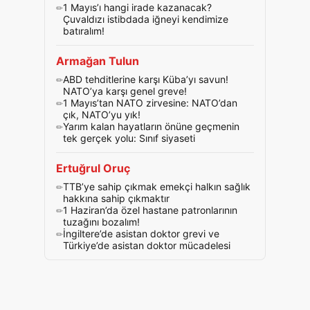
1 Mayıs’ı hangi irade kazanacak?
Çuvaldızı istibdada iğneyi kendimize
batıralım!
Armağan Tulun
ABD tehditlerine karşı Küba’yı savun!
NATO’ya karşı genel greve!
1 Mayıs’tan NATO zirvesine: NATO’dan
çık, NATO’yu yık!
Yarım kalan hayatların önüne geçmenin
tek gerçek yolu: Sınıf siyaseti
Ertuğrul Oruç
TTB’ye sahip çıkmak emekçi halkın sağlık
hakkına sahip çıkmaktır
1 Haziran’da özel hastane patronlarının
tuzağını bozalım!
İngiltere’de asistan doktor grevi ve
Türkiye’de asistan doktor mücadelesi