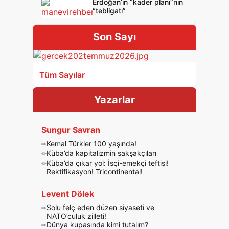
Erdoğan’ın “kader planı”nın
“tebligatı”
Son Sayı
Tüm Sayılar
Yazarlar
Sungur Savran
Kemal Türkler 100 yaşında!
Küba’da kapitalizmin şakşakçıları
Küba’da çıkar yol: İşçi-emekçi teftişi!
Rektifikasyon! Tricontinental!
Levent Dölek
Solu felç eden düzen siyaseti ve
NATO’culuk zilleti!
Dünya kupasında kimi tutalım?