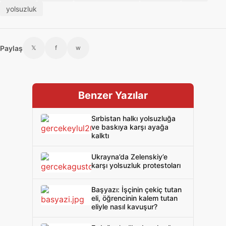
yolsuzluk
Paylaş
𝕏
f
w
Benzer Yazılar
Sırbistan halkı yolsuzluğa
ve baskıya karşı ayağa
kalktı
Ukrayna’da Zelenskiy’e
karşı yolsuzluk protestoları
Başyazı: İşçinin çekiç tutan
eli, öğrencinin kalem tutan
eliyle nasıl kavuşur?