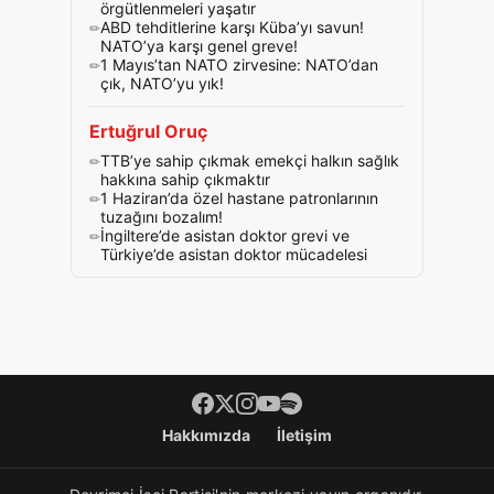
örgütlenmeleri yaşatır
ABD tehditlerine karşı Küba’yı savun!
NATO’ya karşı genel greve!
1 Mayıs’tan NATO zirvesine: NATO’dan
çık, NATO’yu yık!
Ertuğrul Oruç
TTB’ye sahip çıkmak emekçi halkın sağlık
hakkına sahip çıkmaktır
1 Haziran’da özel hastane patronlarının
tuzağını bozalım!
İngiltere’de asistan doktor grevi ve
Türkiye’de asistan doktor mücadelesi
Footer menü
Hakkımızda
İletişim