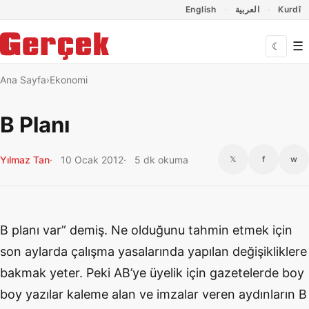
Dil Linkleri
İçeriğe geç
Navigasyonu atla
English
العربية
Kurdî
☰
☾
Ana Sayfa
Ekonomi
B Planı
Yılmaz Tan
10 Ocak 2012
5 dk okuma
𝕏
f
w
B planı var” demiş. Ne olduğunu tahmin etmek için
son aylarda çalışma yasalarında yapılan değişikliklere
bakmak yeter. Peki AB’ye üyelik için gazetelerde boy
boy yazılar kaleme alan ve imzalar veren aydınların B