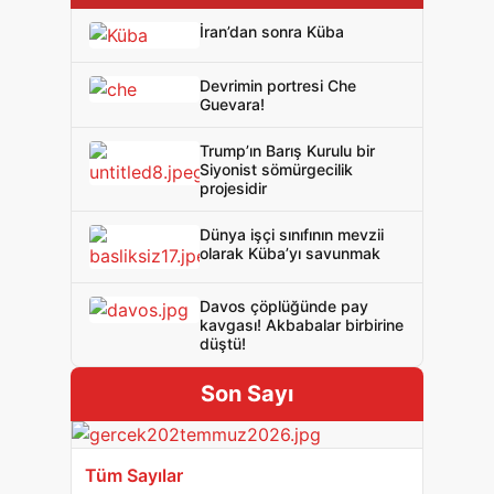
İran’dan sonra Küba
Devrimin portresi Che
Guevara!
Trump’ın Barış Kurulu bir
Siyonist sömürgecilik
projesidir
Dünya işçi sınıfının mevzii
olarak Küba’yı savunmak
Davos çöplüğünde pay
kavgası! Akbabalar birbirine
düştü!
Son Sayı
Tüm Sayılar