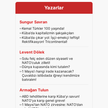
Yazarlar
Sungur Savran
Kemal Türkler 100 yaşında!
Küba’da kapitalizmin şakşakçıları
Küba’da çıkar yol: İşçi-emekçi teftişi!
Rektifikasyon! Tricontinental!
Levent Dölek
Solu felç eden düzen siyaseti ve
NATO’culuk zilleti!
Dünya kupasında kimi tutalım?
1 Mayıs’ı hangi irade kazanacak?
Çuvaldızı istibdada iğneyi kendimize
batıralım!
Armağan Tulun
ABD tehditlerine karşı Küba’yı savun!
NATO’ya karşı genel greve!
1 Mayıs’tan NATO zirvesine: NATO’dan