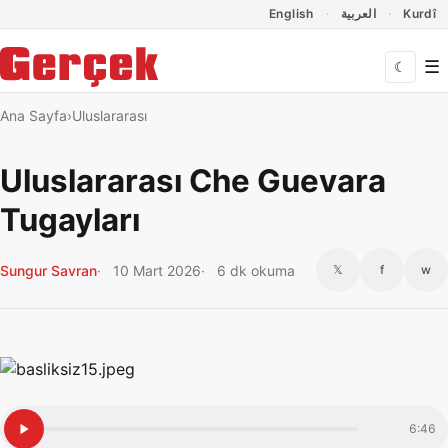
Dil Linkleri
İçeriğe geç
Navigasyonu atla
English
العربية
Kurdî
☰
☾
Ana Sayfa
Uluslararası
Uluslararası Che Guevara
Tugayları
Sungur Savran
10 Mart 2026
6 dk okuma
𝕏
f
w
6:46