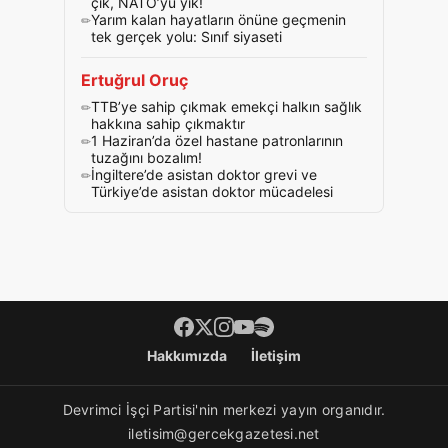
çık, NATO’yu yık!
Yarım kalan hayatların önüne geçmenin
tek gerçek yolu: Sınıf siyaseti
Ertuğrul Oruç
TTB’ye sahip çıkmak emekçi halkın sağlık
hakkına sahip çıkmaktır
1 Haziran’da özel hastane patronlarının
tuzağını bozalım!
İngiltere’de asistan doktor grevi ve
Türkiye’de asistan doktor mücadelesi
Footer menü
Hakkımızda
İletişim
Devrimci İşçi Partisi'nin merkezi yayın organıdır.
iletisim@gercekgazetesi.net