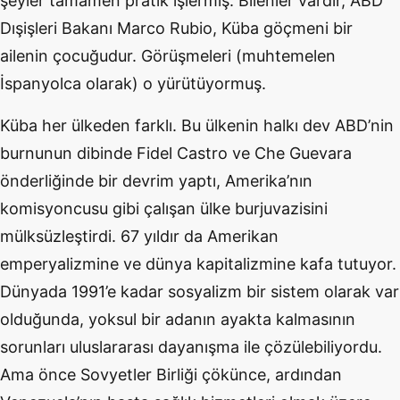
şeyler tamamen pratik işlermiş. Bilenler vardır, ABD
Dışişleri Bakanı Marco Rubio, Küba göçmeni bir
ailenin çocuğudur. Görüşmeleri (muhtemelen
İspanyolca olarak) o yürütüyormuş.
Küba her ülkeden farklı. Bu ülkenin halkı dev ABD’nin
burnunun dibinde Fidel Castro ve Che Guevara
önderliğinde bir devrim yaptı, Amerika’nın
komisyoncusu gibi çalışan ülke burjuvazisini
mülksüzleştirdi. 67 yıldır da Amerikan
emperyalizmine ve dünya kapitalizmine kafa tutuyor.
Dünyada 1991’e kadar sosyalizm bir sistem olarak var
olduğunda, yoksul bir adanın ayakta kalmasının
sorunları uluslararası dayanışma ile çözülebiliyordu.
Ama önce Sovyetler Birliği çökünce, ardından