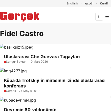
Dil Linkleri
İçeriğe geç
Navigasyonu atla
English
العربية
Kurdî
☰
☾
Fidel Castro
Uluslararası Che Guevara Tugayları
Sungur Savran
10 Mart 2026
Küba’da Trotskiy’in mirasının izinde uluslararası
konferans
Gerçek
24 Mayıs 2019
Devrimin 60. yıldönümü: