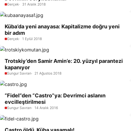
Gerçek
31 Aralık 2018
Küba’da yeni anayasa: Kapitalizme doğru yeni
bir adım
Gerçek
1 Eylül 2018
Trotskiy’den Samir Amin’e: 20. yüzyıl parantezi
kapanıyor
Sungur Savran
21 Ağustos 2018
“Fidel”den “Castro”ya: Devrimci aslanın
evcilleştirilmesi
Sungur Savran
14 Aralık 2016
Castro öldü, Küba yaşamalı!