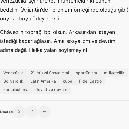
Venezüella işçi hareketi muhtemeldir ki bunun
bedelini (Arjantin’de Peronizm örneğinde olduğu gibi)
onyıllar boyu ödeyecektir.
Chávez’in toprağı bol olsun. Arkasından isteyen
istediği kadar ağlasın. Ama sosyalizm ve devrim
adına değil. Halka yalan söylemeyin!
Venezüella
21. Yüzyıl Sosyalizmi
oportünizm
milliyetçilik
Bolivarcılık
Latin Amerika
küba
Fidel Castro
kamulaştırma
devlet ve devrim
Paylaş
𝕏
f
w