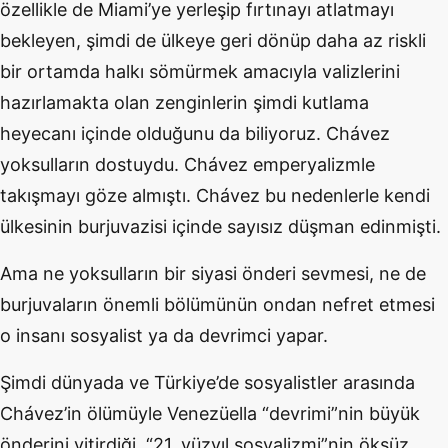
özellikle de Miami’ye yerleşip fırtınayı atlatmayı
bekleyen, şimdi de ülkeye geri dönüp daha az riskli
bir ortamda halkı sömürmek amacıyla valizlerini
hazırlamakta olan zenginlerin şimdi kutlama
heyecanı içinde olduğunu da biliyoruz. Chávez
yoksulların dostuydu. Chávez emperyalizmle
takışmayı göze almıştı. Chávez bu nedenlerle kendi
ülkesinin burjuvazisi içinde sayısız düşman edinmişti.
Ama ne yoksulların bir siyasi önderi sevmesi, ne de
burjuvaların önemli bölümünün ondan nefret etmesi
o insanı sosyalist ya da devrimci yapar.
Şimdi dünyada ve Türkiye’de sosyalistler arasında
Chávez’in ölümüyle Venezüella “devrimi”nin büyük
önderini yitirdiği, “21. yüzyıl sosyalizmi”nin öksüz