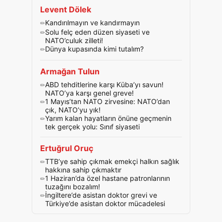
Levent Dölek
Kandırılmayın ve kandırmayın
Solu felç eden düzen siyaseti ve
NATO’culuk zilleti!
Dünya kupasında kimi tutalım?
Armağan Tulun
ABD tehditlerine karşı Küba’yı savun!
NATO’ya karşı genel greve!
1 Mayıs’tan NATO zirvesine: NATO’dan
çık, NATO’yu yık!
Yarım kalan hayatların önüne geçmenin
tek gerçek yolu: Sınıf siyaseti
Ertuğrul Oruç
TTB’ye sahip çıkmak emekçi halkın sağlık
hakkına sahip çıkmaktır
1 Haziran’da özel hastane patronlarının
tuzağını bozalım!
İngiltere’de asistan doktor grevi ve
Türkiye’de asistan doktor mücadelesi