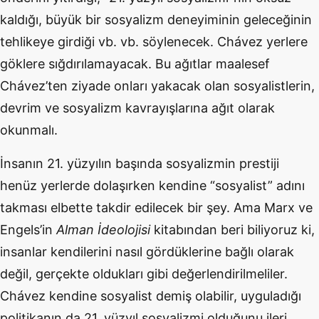
kaldığı, büyük bir sosyalizm deneyiminin geleceğinin
tehlikeye girdiği vb. vb. söylenecek. Chávez yerlere
göklere sığdırılamayacak. Bu ağıtlar maalesef
Chávez’ten ziyade onları yakacak olan sosyalistlerin,
devrim ve sosyalizm kavrayışlarına ağıt olarak
okunmalı.
İnsanın 21. yüzyılın başında sosyalizmin prestiji
henüz yerlerde dolaşırken kendine “sosyalist” adını
takması elbette takdir edilecek bir şey. Ama Marx ve
Engels’in
Alman İdeolojisi
kitabından beri biliyoruz ki,
insanlar kendilerini nasıl gördüklerine bağlı olarak
değil, gerçekte oldukları gibi değerlendirilmeliler.
Chávez kendine sosyalist demiş olabilir, uyguladığı
politikanın da 21. yüzyıl sosyalizmi olduğunu ileri