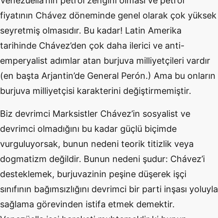
Venezüella’nın petrol zengini olması ve petrol
fiyatının Chávez döneminde genel olarak çok yüksek
seyretmiş olmasıdır. Bu kadar! Latin Amerika
tarihinde Chávez’den çok daha ilerici ve anti-
emperyalist adımlar atan burjuva milliyetçileri vardır
(en başta Arjantin’de General Perón.) Ama bu onların
burjuva milliyetçisi karakterini değiştirmemiştir.
Biz devrimci Marksistler Chávez’in sosyalist ve
devrimci olmadığını bu kadar güçlü biçimde
vurguluyorsak, bunun nedeni teorik titizlik veya
dogmatizm değildir. Bunun nedeni şudur: Chávez’i
desteklemek, burjuvazinin peşine düşerek işçi
sınıfının bağımsızlığını devrimci bir parti inşası yoluyla
sağlama görevinden istifa etmek demektir.