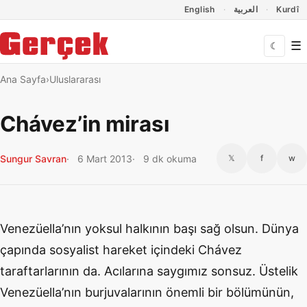
Dil Linkleri
İçeriğe geç
Navigasyonu atla
English
العربية
Kurdî
☰
☾
Ana Sayfa
Uluslararası
Chávez’in mirası
Sungur Savran
6 Mart 2013
9 dk okuma
𝕏
f
w
Venezüella’nın yoksul halkının başı sağ olsun. Dünya
çapında sosyalist hareket içindeki Chávez
taraftarlarının da. Acılarına saygımız sonsuz. Üstelik
Venezüella’nın burjuvalarının önemli bir bölümünün,