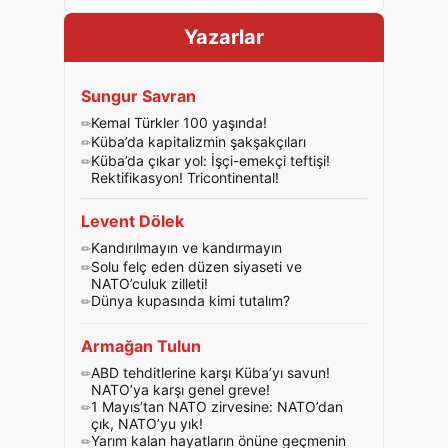
Yazarlar
Sungur Savran
Kemal Türkler 100 yaşında!
Küba’da kapitalizmin şakşakçıları
Küba’da çıkar yol: İşçi-emekçi teftişi!
Rektifikasyon! Tricontinental!
Levent Dölek
Kandırılmayın ve kandırmayın
Solu felç eden düzen siyaseti ve
NATO’culuk zilleti!
Dünya kupasında kimi tutalım?
Armağan Tulun
ABD tehditlerine karşı Küba’yı savun!
NATO’ya karşı genel greve!
1 Mayıs’tan NATO zirvesine: NATO’dan
çık, NATO’yu yık!
Yarım kalan hayatların önüne geçmenin