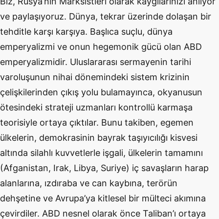
Biz, Rusya’nın Marksistleri olarak kaygılarınızı anlıyor
ve paylaşıyoruz. Dünya, tekrar üzerinde dolaşan bir
tehditle karşı karşıya. Başlıca suçlu, dünya
emperyalizmi ve onun hegemonik gücü olan ABD
emperyalizmidir. Uluslararası sermayenin tarihi
varoluşunun nihai dönemindeki sistem krizinin
çelişkilerinden çıkış yolu bulamayınca, okyanusun
ötesindeki strateji uzmanları kontrollü karmaşa
teorisiyle ortaya çıktılar. Bunu takiben, egemen
ülkelerin, demokrasinin bayrak taşıyıcılığı kisvesi
altında silahlı kuvvetlerle işgali, ülkelerin tamamını
(Afganistan, Irak, Libya, Suriye) iç savaşların harap
alanlarına, ızdıraba ve can kaybına, terörün
dehşetine ve Avrupa’ya kitlesel bir mülteci akımına
çevirdiler. ABD nesnel olarak önce Taliban’ı ortaya