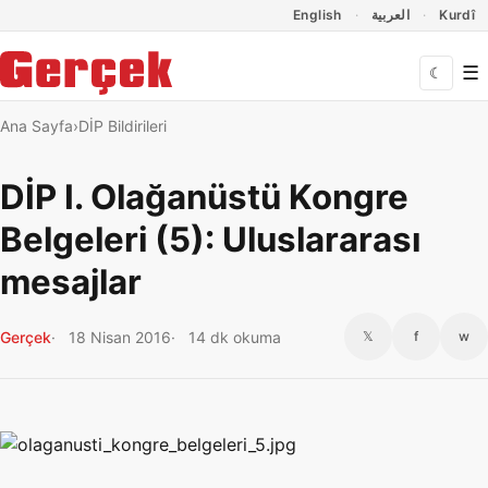
Dil Linkleri
İçeriğe geç
Navigasyonu atla
English
العربية
Kurdî
☰
☾
Ana Sayfa
DİP Bildirileri
DİP I. Olağanüstü Kongre
Belgeleri (5): Uluslararası
mesajlar
Gerçek
18 Nisan 2016
14 dk okuma
𝕏
f
w