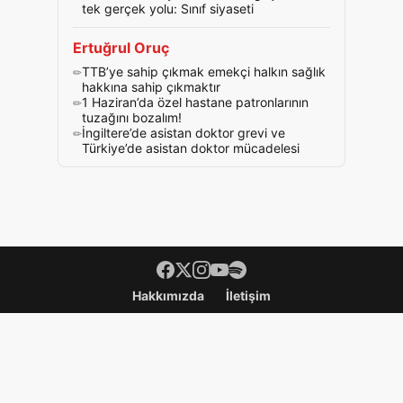
tek gerçek yolu: Sınıf siyaseti
Ertuğrul Oruç
TTB’ye sahip çıkmak emekçi halkın sağlık
hakkına sahip çıkmaktır
1 Haziran’da özel hastane patronlarının
tuzağını bozalım!
İngiltere’de asistan doktor grevi ve
Türkiye’de asistan doktor mücadelesi
Footer menü
Hakkımızda
İletişim
Devrimci İşçi Partisi'nin merkezi yayın organıdır.
iletisim@gercekgazetesi.net