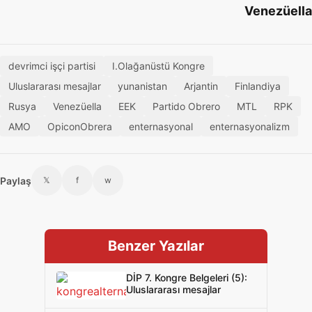
Venezüella
devrimci işçi partisi
I.Olağanüstü Kongre
Uluslararası mesajlar
yunanistan
Arjantin
Finlandiya
Rusya
Venezüella
EEK
Partido Obrero
MTL
RPK
AMO
OpiconObrera
enternasyonal
enternasyonalizm
Paylaş
𝕏
f
w
Benzer Yazılar
DİP 7. Kongre Belgeleri (5):
Uluslararası mesajlar