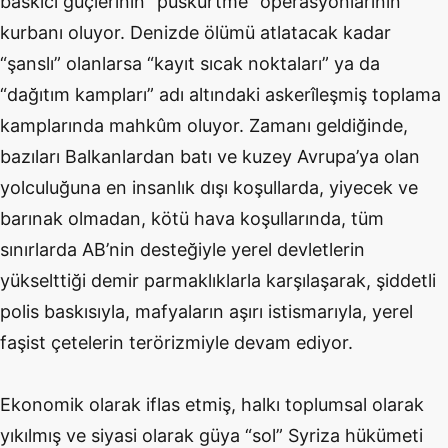
baskıcı güçlerinin “püskürtme” operasyonlarının
kurbanı oluyor. Denizde ölümü atlatacak kadar
“şanslı” olanlarsa “kayıt sıcak noktaları” ya da
“dağıtım kampları” adı altındaki askerîleşmiş toplama
kamplarında mahkûm oluyor. Zamanı geldiğinde,
bazıları Balkanlardan batı ve kuzey Avrupa’ya olan
yolculuğuna en insanlık dışı koşullarda, yiyecek ve
barınak olmadan, kötü hava koşullarında, tüm
sınırlarda AB’nin desteğiyle yerel devletlerin
yükselttiği demir parmaklıklarla karşılaşarak, şiddetli
polis baskısıyla, mafyaların aşırı istismarıyla, yerel
faşist çetelerin terörizmiyle devam ediyor.
Ekonomik olarak iflas etmiş, halkı toplumsal olarak
yıkılmış ve siyasi olarak güya “sol” Syriza hükümeti