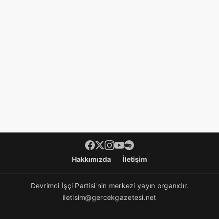
Footer menü
Hakkımızda
İletişim
Devrimci İşçi Partisi'nin merkezi yayın organıdır.
iletisim@gercekgazetesi.net