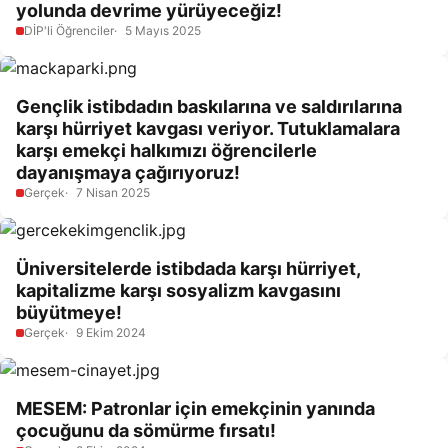
yolunda devrime yürüyeceğiz!
DİP'li Öğrenciler
5 Mayıs 2025
Gençlik istibdadın baskılarına ve saldırılarına
karşı hürriyet kavgası veriyor. Tutuklamalara
karşı emekçi halkımızı öğrencilerle
dayanışmaya çağırıyoruz!
Gerçek
7 Nisan 2025
Üniversitelerde istibdada karşı hürriyet,
kapitalizme karşı sosyalizm kavgasını
büyütmeye!
Gerçek
9 Ekim 2024
MESEM: Patronlar için emekçinin yanında
çocuğunu da sömürme fırsatı!