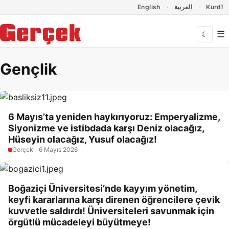
Dil Linkleri
İçeriğe geç
Navigasyonu atla
English
العربية
Kurdî
☰
☾
Gençlik
6 Mayıs’ta yeniden haykırıyoruz: Emperyalizme,
Siyonizme ve istibdada karşı Deniz olacağız,
Hüseyin olacağız, Yusuf olacağız!
Gerçek
6 Mayıs 2026
Boğaziçi Üniversitesi’nde kayyım yönetim,
keyfi kararlarına karşı direnen öğrencilere çevik
kuvvetle saldırdı! Üniversiteleri savunmak için
örgütlü mücadeleyi büyütmeye!