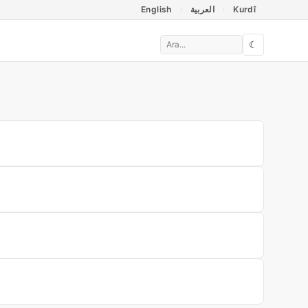
English
العربية
Kurdî
☾