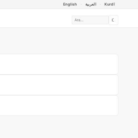
English
العربية
Kurdî
☾